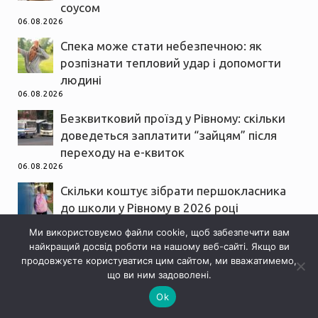
соусом
06.08.2026
Спека може стати небезпечною: як
розпізнати тепловий удар і допомогти
людині
06.08.2026
Безквитковий проїзд у Рівному: скільки
доведеться заплатити “зайцям” після
переходу на е-квиток
06.08.2026
Скільки коштує зібрати першокласника
до школи у Рівному в 2026 році
06.08.2026
Ми використовуємо файли cookie, щоб забезпечити вам
Жителі Рівненщини отримають виплати
найкращий досвід роботи на нашому веб-сайті. Якщо ви
продовжуєте користуватися цим сайтом, ми вважатимемо,
до Дня Незалежності: хто і скільки
що ви ним задоволені.
06.08.2026
Ok