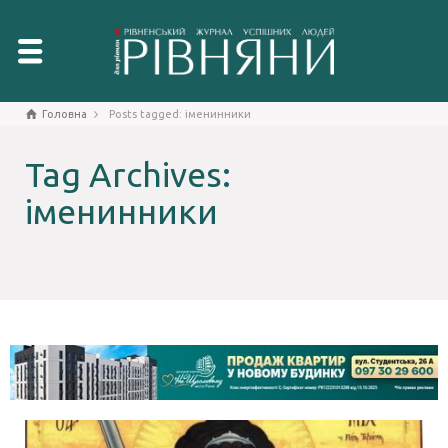
Головна
Posts tagged: іменинники
Tag Archives:
іменинники