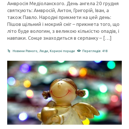
Амвросія Медіоланского. День ангела 20 грудня
святкують: Амвросій, Антон, Григорій, Іван, а
також Павло​.​ Народні прикмети на цей день:
Пішов щільний і мокрий сніг – прикмета того, що
літо буде вологим, з великою кількістю опадів, і
навпаки. Сонце знаходиться в серпанку – […]
Новини Рівного
,
Люди
,
Корисні поради
Переглядів: 418