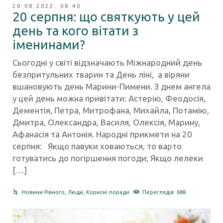
20.08.2022 08:40
20 серпня: що святкують у цей
день та кого вітати з
іменинами?
Сьогодні у світі відзначають Міжнародний день
безпритульних тварин та День ліні, а віряни
вшановують день Марини-Пимени. З днем ангела
у цей день можна привітати: Астерію, Феодосія,
Дементія, Петра, Митрофана, Михайла, Потамію,
Дмитра, Олександра, Василя, Олексія, Марину,
Афанасія та Антонія.​ Народні прикмети на 20
серпня: Якщо павуки ховаються, то варто
готуватись до погіршення погоди; Якщо лелеки
[…]
Новини Рівного
,
Люди
,
Корисні поради
Переглядів: 688