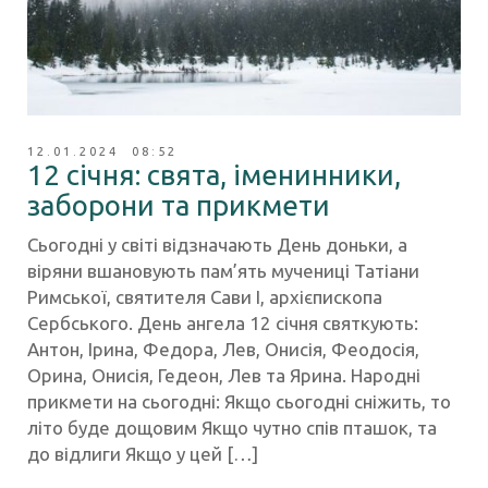
12.01.2024 08:52
12 січня: свята, іменинники,
заборони та прикмети
Сьогодні у світі відзначають День доньки, а
віряни вшановують пам’ять мучениці Татіани
Римської, святителя Сави I, архієпископа
Сербського. День ангела 12 січня святкують:
Антон, Ірина, Федора, Лев, Онисія, Феодосія,
Орина, Онисія, Гедеон, Лев та Ярина. Народні
прикмети на сьогодні: Якщо сьогодні сніжить, то
літо буде дощовим Якщо чутно спів пташок, та
до відлиги Якщо у цей […]