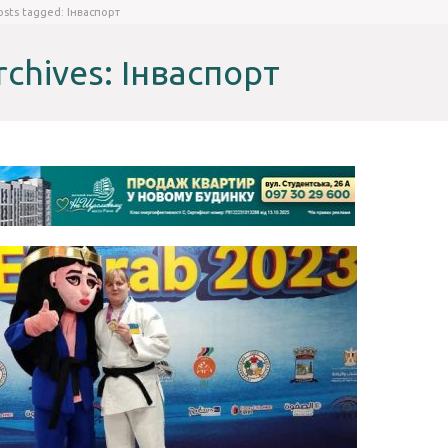
osts tagged: Інваспорт
rchives: Інваспорт