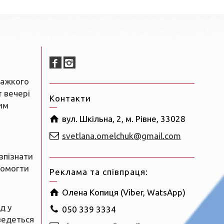
важкого
т вечері
Контакти
им
вул. Шкільна, 2, м. Рівне, 33028
svetlana.omelchuk@gmail.com
зпізнати
помогти
Реклама та співпраця:
Олена Копиця (Viber, WatsApp)
д у
050 339 3334
ведеться