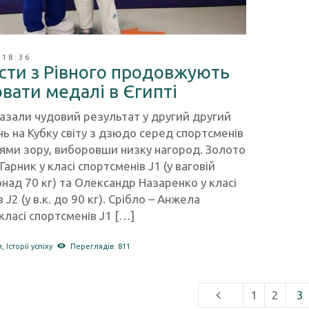
 18:36
сти з Рівного продовжують
вати медалі в Єгипті
казали чудовий результат у другий другий
ь на Кубку світу з дзюдо серед спортсменів
ями зору, виборовши низку нагород. Золото
 Гарник у класі спортсменів J1 (у ваговій
онад 70 кг) та Олександр Назаренко у класі
 J2 (у в.к. до 90 кг). Срібло – Анжела
класі спортсменів J1 […]
и
,
Історії успіху
Переглядів: 811
1
2
3