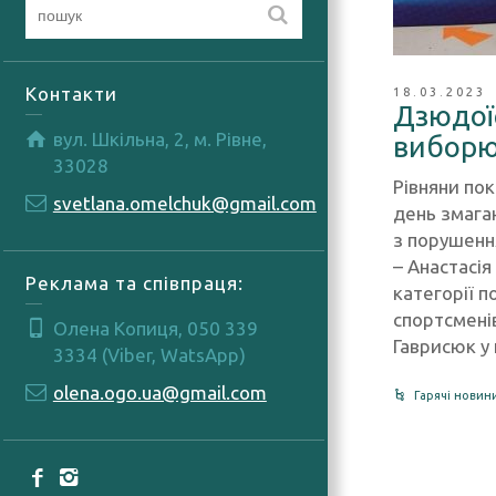
Контакти
18.03.2023
Дзюдої
вул. Шкільна, 2, м. Рівне,
виборю
33028
Рівняни по
svetlana.omelchuk@gmail.com
день змаган
з порушенн
– Анастасія
Реклама та співпраця:
категорії п
спортсменів
Олена Копиця, 050 339
Гаврисюк у 
3334 (Viber, WatsApp)
olena.ogo.ua@gmail.com
Гарячі новин