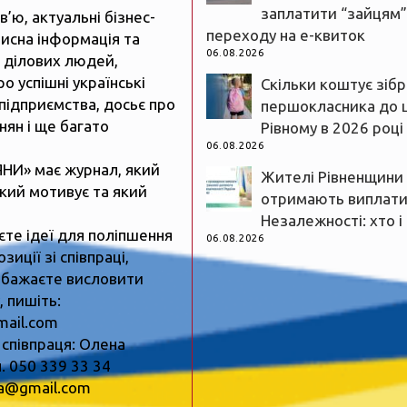
заплатити “зайцям”
рв’ю, актуальні бізнес-
переходу на е-квиток
рисна інформація та
06.08.2026
 ділових людей,
ро успішні українські
Скільки коштує зіб
підприємства, досьє про
першокласника до 
нян і ще багато
Рівному в 2026 році
06.08.2026
ЯНИ» має журнал, який
Жителі Рівненщини
який мотивує та який
отримають виплати
Незалежності: хто і
єте ідеї для поліпшення
06.08.2026
зиції зі співпраці,
 бажаєте висловити
 пишіть:
mail.com
 співпраця: Олена
. 050 339 33 34
ua@gmail.com