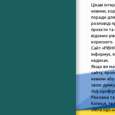
Цікаві інте
новини, ко
поради для
розповіді п
проєкти та 
відомих рів
корисного.
Сайт «РІВН
інформує, 
надихає.
Якщо ви ма
сайту, пропо
новини або
свою думку,
dolj.ogo@g
Реклама та
Копиця, тел
olena.ogo.