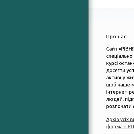
Про нас
Сайт «РІВН
спеціально 
курсі останн
досягти усп
активну жит
щоб наше м
інтернет-р
людей, підп
розпочати 
Архів усіх 
форматі P