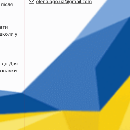
olena.ogo.ua@gmail.com
 після
рати
школи у
 до Дня
 скільки