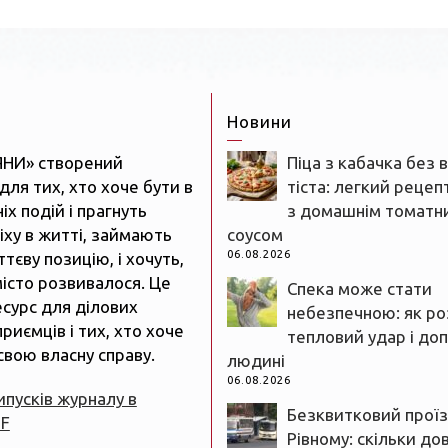
Новини
ЯНИ» створений
Піца з кабачка без 
для тих, хто хоче бути в
тіста: легкий рецеп
іх подій і прагнуть
з домашнім томатн
іху в житті, займають
соусом
06.08.2026
тєву позицію, і хочуть,
істо розвивалося. Це
Спека може стати
есурс для ділових
небезпечною: як ро
риємців і тих, хто хоче
тепловий удар і до
свою власну справу.
людині
06.08.2026
випусків журналу в
Безквитковий проїз
DF
Рівному: скільки до