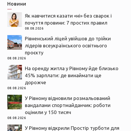
Новини
Як навчитися казати «ні» без сварок і
почуття провини: 7 простих правил
08.08.2026
Рівненський ліцей увійшов до трійки
лідерів всеукраїнського освітнього
проєкту
08.08.2026
На оренду житла у Рівному йде близько
45% зарплати: де винаймати ще
дорожче
08.08.2026
У Рівному відновили розмальований
вандалами спортмайданчик: роботи
оцінили у 150 тисяч
08.08.2026
У Рівному відкрили Простір турботи для