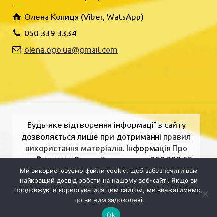
Олена Копиця (Viber, WatsApp)
050 339 3334
olena.ogo.ua@gmail.com
Будь-яке відтворення інформації з сайту
дозволяється лише при дотриманні
правил
використання матеріалів
. Інформація
Про
нас
.
Реклама:
Олена Копиця, тел. 050 339 33
34
olena.ogo.ua@gmail.com
.
Адреса
Ми використовуємо файли cookie, щоб забезпечити вам
найкращий досвід роботи на нашому веб-сайті. Якщо ви
редакції:
вулиця Шкільна, 2, Рівне, Рівненська
продовжуєте користуватися цим сайтом, ми вважатимемо,
область, 33000.
Електронна пошта:
що ви ним задоволені.
dolj.ogo@gmail.com
Ok