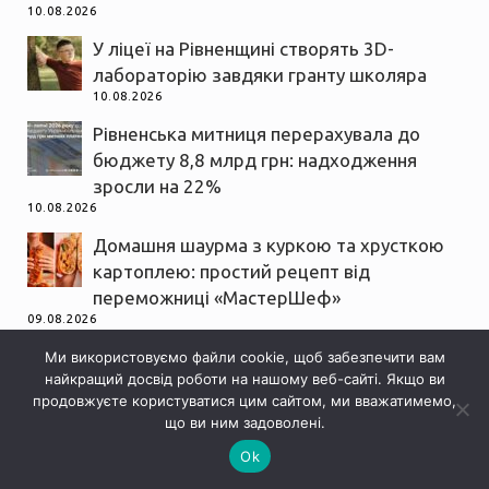
10.08.2026
У ліцеї на Рівненщині створять 3D-
лабораторію завдяки гранту школяра
10.08.2026
Рівненська митниця перерахувала до
бюджету 8,8 млрд грн: надходження
зросли на 22%
10.08.2026
Домашня шаурма з куркою та хрусткою
картоплею: простий рецепт від
переможниці «МастерШеф»
09.08.2026
Чи можна спати з увімкненим
Ми використовуємо файли cookie, щоб забезпечити вам
найкращий досвід роботи на нашому веб-сайті. Якщо ви
вентилятором: кому варто бути
продовжуєте користуватися цим сайтом, ми вважатимемо,
обережним
що ви ним задоволені.
09.08.2026
Ok