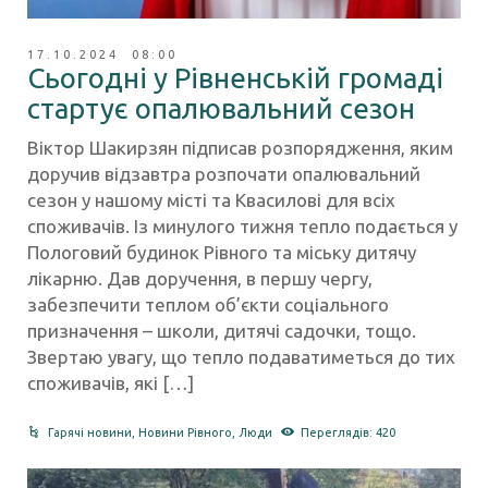
17.10.2024 08:00
Сьогодні у Рівненській громаді
стартує опалювальний сезон
Віктор Шакирзян підписав розпорядження, яким
доручив відзавтра розпочати опалювальний
сезон у нашому місті та Квасилові для всіх
споживачів. Із минулого тижня тепло подається у
Пологовий будинок Рівного та міську дитячу
лікарню. Дав доручення, в першу чергу,
забезпечити теплом об’єкти соціального
призначення – школи, дитячі садочки, тощо.
Звертаю увагу, що тепло подаватиметься до тих
споживачів, які […]
Гарячі новини
,
Новини Рівного
,
Люди
Переглядів: 420