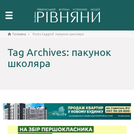
Головна
Posts tagged: пакунок школяра
Tag Archives: пакунок
школяра