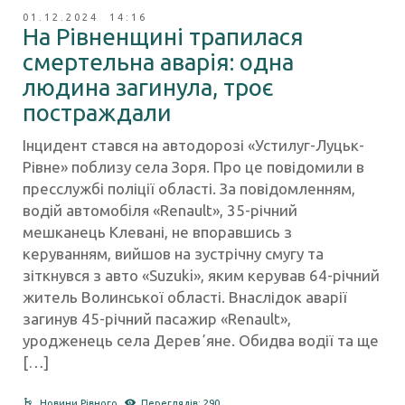
01.12.2024 14:16
На Рівненщині трапилася
смертельна аварія: одна
людина загинула, троє
постраждали
Інцидент стався на автодорозі «Устилуг-Луцьк-
Рівне» поблизу села Зоря. Про це повідомили в
пресслужбі поліції області. За повідомленням,
водій автомобіля «Renault», 35-річний
мешканець Клевані, не впоравшись з
керуванням, вийшов на зустрічну смугу та
зіткнувся з авто «Suzuki», яким керував 64-річний
житель Волинської області. Внаслідок аварії
загинув 45-річний пасажир «Renault»,
уродженець села Деревʼяне. Обидва водії та ще
[…]
Новини Рівного
Переглядів: 290