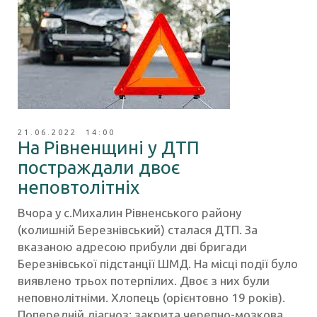
21.06.2022 14:00
На Рівненщині у ДТП
постраждали двоє
неповтолітніх
Вчора у с.Михалин Рівненського району
(колишній Березнівський) сталася ДТП. За
вказаною адресою прибули дві бригади
Березнівської підстанції ШМД. На місці події було
виявлено трьох потерпілих. Двоє з них були
неповнолітніми. Хлопець (орієнтовно 19 років).
Попередній діагноз: закрита черепно-мозкова