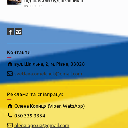
відзначили будівельників
09.08.2026
Контакти
вул. Шкільна, 2, м. Рівне, 33028
svetlana.omelchuk@gmail.com
Реклама та співпраця:
Олена Копиця (Viber, WatsApp)
050 339 3334
olena.ogo.ua@gmail.com