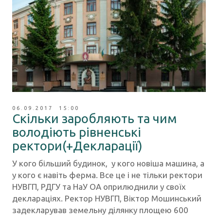
06.09.2017 15:00
Скільки заробляють та чим
володіють рівненські
ректори(+Декларації)
У кого більший будинок, у кого новіша машина, а
у кого є навіть ферма. Все це і не тільки ректори
НУВГП, РДГУ та НаУ ОА оприлюднили у своїх
деклараціях. Ректор НУВГП, Віктор Мошинський
задекларував земельну ділянку площею 600