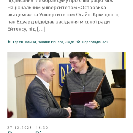
підписання Меморандуму про співпрацю між
Національним університетом «Острозька
академія» та Університетом Огайо. Крім цього,
пан Едуард відвідав засідання міської ради
Ейтенсу, під […]
Гарячі новини
,
Новини Рівного
,
Люди
Переглядів: 323
27.12.2023 16:30