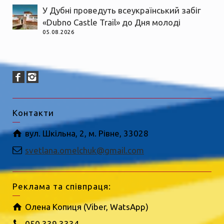
У Дубні проведуть всеукраїнський забіг
«Dubno Castle Trail» до Дня молоді
05.08.2026
Контакти
вул. Шкільна, 2, м. Рівне, 33028
svetlana.omelchuk@gmail.com
Реклама та співпраця:
Олена Копиця (Viber, WatsApp)
050 339 3334