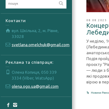
Контакти
08.08.2025
Концерт
вул. Шкільна, 2, м. Рівне,
Лебед
33028
У неділю, 1
svetlana.omelchuk@gmail.com
(Лебединка
аматорськог
Подія прой
Реклама та співпраця:
проєкту “Рі
— люди з б
Олена Копиця, 050 339
які продов
3334 (Viber, WatsApp)
вірою в пер
olena.ogo.ua@gmail.com
Новини Рівно