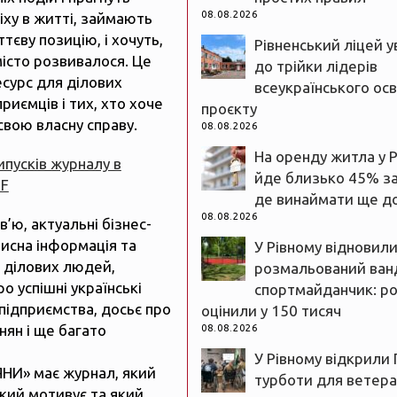
08.08.2026
іху в житті, займають
тєву позицію, і хочуть,
Рівненський ліцей 
істо розвивалося. Це
до трійки лідерів
есурс для ділових
всеукраїнського осв
риємців і тих, хто хоче
проєкту
свою власну справу.
08.08.2026
На оренду житла у 
випусків журналу в
йде близько 45% з
DF
де винаймати ще д
08.08.2026
рв’ю, актуальні бізнес-
рисна інформація та
У Рівному відновил
 ділових людей,
розмальований ван
ро успішні українські
спортмайданчик: р
підприємства, досьє про
оцінили у 150 тисяч
нян і ще багато
08.08.2026
У Рівному відкрили 
ЯНИ» має журнал, який
турботи для ветеран
який мотивує та який