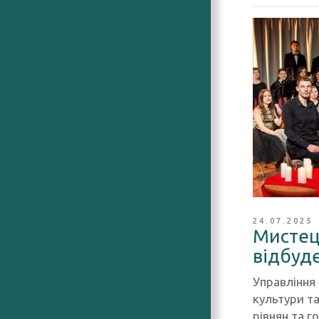
24.07.2025
Мистец
відбуде
Управління
культури т
рівнян та г