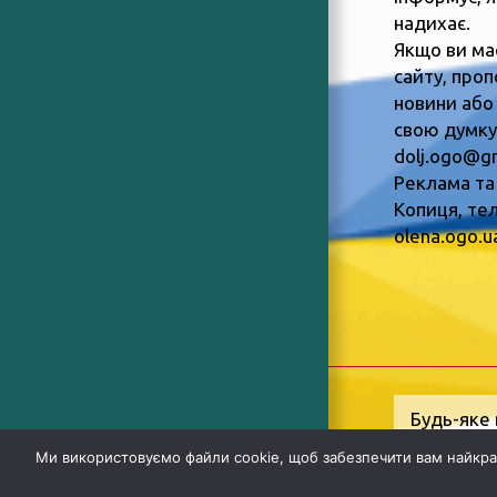
надихає.
Якщо ви ма
сайту, пропо
новини або
свою думку,
dolj.ogo@g
Реклама та
Копиця, тел
olena.ogo.
Будь-яке 
Інформац
Ми використовуємо файли cookie, щоб забезпечити вам найкра