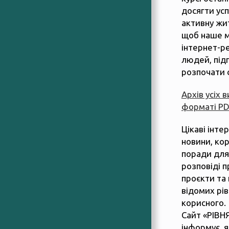
досягти усп
активну жит
щоб наше м
інтернет-р
людей, підп
розпочати 
Архів усіх 
форматі P
Цікаві інте
новини, ко
поради для
розповіді п
проєкти та 
відомих рів
корисного.
Сайт «РІВН
інформує, 