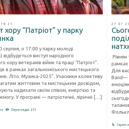
 18:21
27.07.2
 хору “Патріот” у парку
Сьог
инка
поді
натх
0 серпня, о 17:00 у парку молоді
) відбудеться виступ народного
Рівнян 
о хору ветеранів війни та праці “Патріот”.
рамках
де в рамках загальноміського мистецького
Для вас
вне. Літо. Музика-2025”. Учасники колективу
Band— м
агатим життєвим та мистецьким досвідом,
емоція
жують надихати своїм співом, енергією та
відбуде
емогу. У програмі — патріотичні, ліричні […]
сьогодн
талано
го
Переглядів: 273
Фолькл
Гарячі 