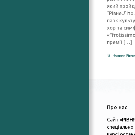
який пройд
“Рівне.Літо
парк культу
хор та сим
«Ffrotissim
премії […]
Новини Рівно
Про нас
Сайт «РІВН
спеціально 
курсі останн