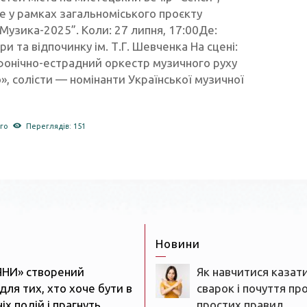
е у рамках загальноміського проєкту
.Музика-2025”. Коли: 27 липня, 17:00Де:
ри та відпочинку ім. Т.Г. Шевченка На сцені:
фонічно-естрадний оркестр музичного руху
o», солісти — номінанти Української музичної
го
Переглядів: 151
Новини
ЯНИ» створений
Як навчитися казати
для тих, хто хоче бути в
сварок і почуття пр
іх подій і прагнуть
простих правил