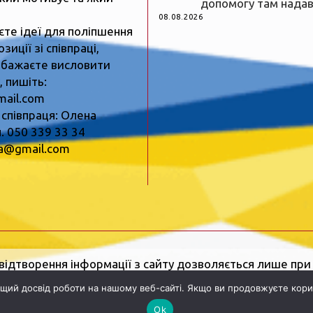
допомогу там нада
08.08.2026
єте ідеї для поліпшення
зиції зі співпраці,
 бажаєте висловити
 пишіть:
mail.com
 співпраця: Олена
. 050 339 33 34
ua@gmail.com
відтворення інформації з сайту дозволяється лише пр
ія
Про нас
.
Реклама:
Олена Копиця, тел. 050 339 33 34
щий досвід роботи на нашому веб-сайті. Якщо ви продовжуєте кори
вулиця Шкільна, 2, Рівне, Рівненська область, 33000.
Ел
Ok