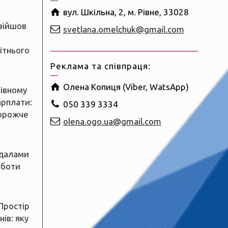
вул. Шкільна, 2, м. Рівне, 33028
увійшов
svetlana.omelchuk@gmail.com
ітнього
Реклама та співпраця:
Олена Копиця (Viber, WatsApp)
Рівному
арплати:
050 339 3334
орожче
olena.ogo.ua@gmail.com
и
далами
оботи
Простір
ів: яку