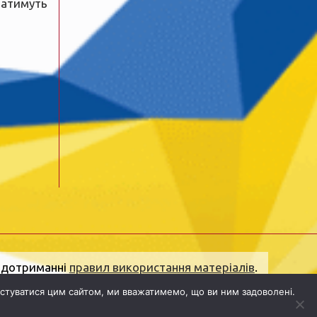
ватимуть
и дотриманні
правил використання матеріалів
.
olena.ogo.ua@gmail.com
.
Адреса редакції:
стуватися цим сайтом, ми вважатимемо, що ви ним задоволені.
ектронна пошта:
dolj.ogo@gmail.com