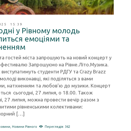
025 15:39
одні у Рівному молодь
литься емоціями та
ненням
та гостей міста запрошують на новий концерт у
 фестивалю Запрошуємо на Рівне.Літо.Музика.
 виступатимуть студенти РДГУ та Crazy Brazz
олоді виконавці, які поділяться з вами
ми, натхненням та любов’ю до музики. Концерт
ться сьогодні, 27 липня, о 18.00. Також
і, 27 липня, можна провести вечір разом з
витими рівненськими колективами:
орний […]
новини
,
Новини Рівного
Переглядів: 362