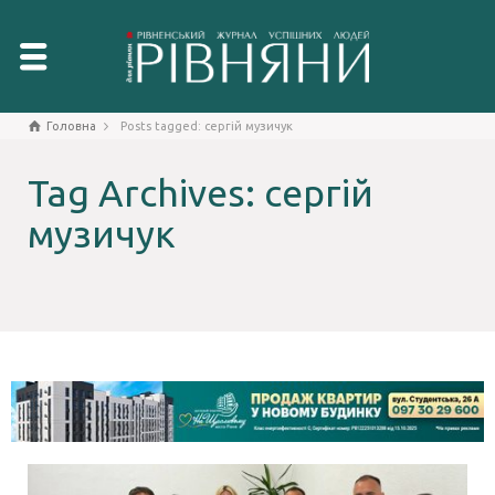
Головна
Posts tagged: сергій музичук
Tag Archives: сергій
музичук