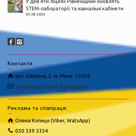
У дев’яти ліцеях Рівненщини оновлять
STEM-лабораторії та навчальні кабінети
05.08.2026
Контакти
вул. Шкільна, 2, м. Рівне, 33028
svetlana.omelchuk@gmail.com
Реклама та співпраця:
Олена Копиця (Viber, WatsApp)
050 339 3334