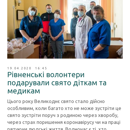
19.04.2020 16:45
Рівненські волонтери
подарували свято діткам та
медикам
Цього року Великоднє свято стало дійсно
особливим, коли багато хто не може зустріти це
свято зустріти поруч з родиною через хворобу,
через страх поришення коронавірусу чи на праці
рятуючи людські життя. Водночас є ті, хто