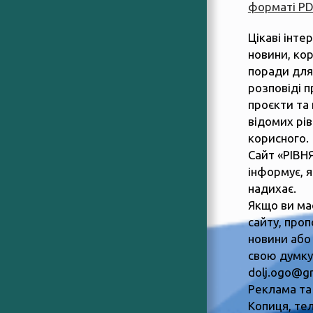
форматі P
Цікаві інте
новини, ко
поради для
розповіді п
проєкти та 
відомих рів
корисного.
Сайт «РІВН
інформує, 
надихає.
Якщо ви ма
сайту, пропо
новини або
свою думку,
dolj.ogo@g
Реклама та
Копиця, тел