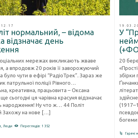
 12:17
19.03.2
літ нормальний, – відома
У “П
а відзначає день
нейм
ення
(+Ф
 соціальних мережах викликають жваве
20 бере
я, а впродовж 20 років її заворожуючий
«Прості
 було чути в ефірі “РадіоТрек”. Зараз же
збірки 
ик патрульної поліції Рівного…
Ґінчанк
ьна, креативна, працьовита – Оксана
літерат
ще сьогодні ця чарівна красуня відзначає
здійсне
нь народження! Ну что ж… 44 Політ
(1917–1
 Захожу на нове […]
псевдон
богеми 
и
,
Люди
Переглядів: 1 352
Гарячі 