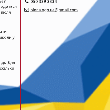
д у
050 339 3334
ведеться
olena.ogo.ua@gmail.com
 після
рати
школи у
 до Дня
 скільки