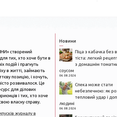
Новини
ЯНИ» створений
Піца з кабачка без 
для тих, хто хоче бути в
тіста: легкий рецеп
іх подій і прагнуть
з домашнім томатн
іху в житті, займають
соусом
06.08.2026
тєву позицію, і хочуть,
істо розвивалося. Це
Спека може стати
есурс для ділових
небезпечною: як ро
риємців і тих, хто хоче
тепловий удар і до
свою власну справу.
людині
06.08.2026
випусків журналу в