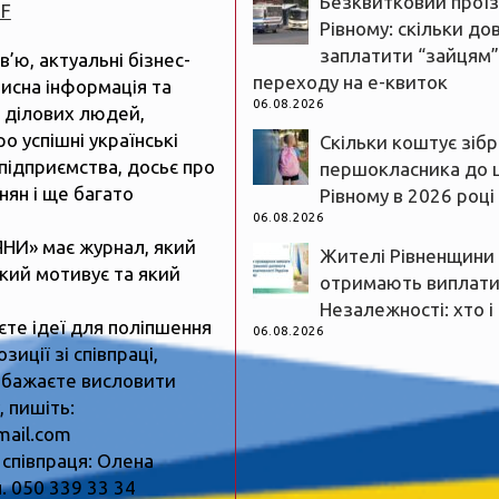
Безквитковий проїз
DF
Рівному: скільки до
заплатити “зайцям”
рв’ю, актуальні бізнес-
переходу на е-квиток
рисна інформація та
06.08.2026
 ділових людей,
ро успішні українські
Скільки коштує зіб
підприємства, досьє про
першокласника до 
нян і ще багато
Рівному в 2026 році
06.08.2026
ЯНИ» має журнал, який
Жителі Рівненщини
який мотивує та який
отримають виплати
Незалежності: хто і
єте ідеї для поліпшення
06.08.2026
зиції зі співпраці,
 бажаєте висловити
 пишіть:
mail.com
 співпраця: Олена
. 050 339 33 34