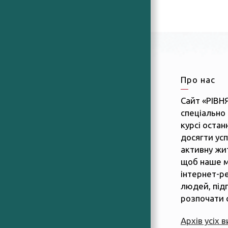
Про нас
Сайт «РІВН
спеціально 
курсі останн
досягти усп
активну жит
щоб наше м
інтернет-р
людей, підп
розпочати 
Архів усіх 