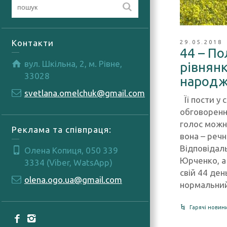
Контакти
29.05.2018
44 – По
вул. Шкільна, 2, м. Рівне,
рівнянк
33028
народж
svetlana.omelchuk@gmail.com
Її пости у
обговоренн
голос можна
Реклама та співпраця:
вона – речн
Відповідал
Олена Копиця, 050 339
Юрченко, а 
3334 (Viber, WatsApp)
свій 44 де
olena.ogo.ua@gmail.com
нормальний
Гарячі новин