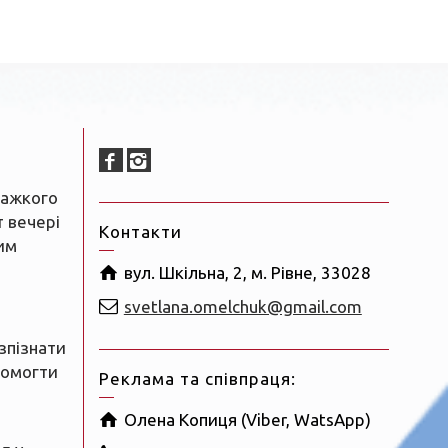
важкого
т вечері
Контакти
им
вул. Шкільна, 2, м. Рівне, 33028
svetlana.omelchuk@gmail.com
зпізнати
помогти
Реклама та співпраця:
Олена Копиця (Viber, WatsApp)