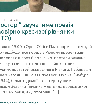
018 12:25
росторі” звучатиме поезія
овірно красивої рівнянки
ОТО)
зня о 19.00 в Open Office Платформа взаємодій
р» відбудеться перша в Рівному презентація
перекладів поезій польської поетеси Зузанни
и, яку називають однією з найцікавіших
урних постатей міжвоєнного Рівного. Публікація
на з нагоди 100-ліття поетеси. Поліна Ґінзбург
944), більш відомої під літературним
імом Зузанна Ґінчанка – легенда варшавської
1930-х років, яку гітлерівці […]
новини
,
Люди
Переглядів: 1 619