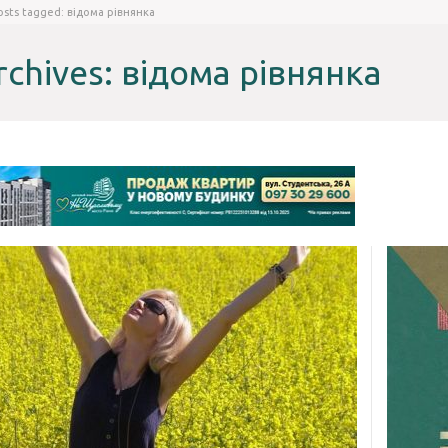
osts tagged: відома рівнянка
rchives: відома рівнянка