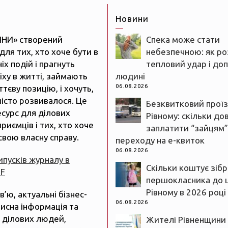
Новини
ЯНИ» створений
Спека може стати
для тих, хто хоче бути в
небезпечною: як ро
іх подій і прагнуть
тепловий удар і до
іху в житті, займають
людині
06.08.2026
тєву позицію, і хочуть,
істо розвивалося. Це
Безквитковий проїз
есурс для ділових
Рівному: скільки до
риємців і тих, хто хоче
заплатити “зайцям”
свою власну справу.
переходу на е-квиток
06.08.2026
випусків журналу в
Скільки коштує зіб
DF
першокласника до 
Рівному в 2026 році
рв’ю, актуальні бізнес-
06.08.2026
рисна інформація та
 ділових людей,
Жителі Рівненщини