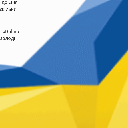
 до Дня
 скільки
г «Dubno
 молоді