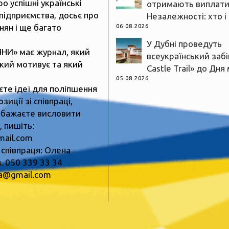
ро успішні українські
отримають виплати
підприємства, досьє про
Незалежності: хто і
нян і ще багато
06.08.2026
У Дубні проведуть
ЯНИ» має журнал, який
всеукраїнський забі
який мотивує та який
Castle Trail» до Дня
05.08.2026
єте ідеї для поліпшення
зиції зі співпраці,
 бажаєте висловити
 пишіть:
mail.com
 співпраця: Олена
. 050 339 33 34
ua@gmail.com