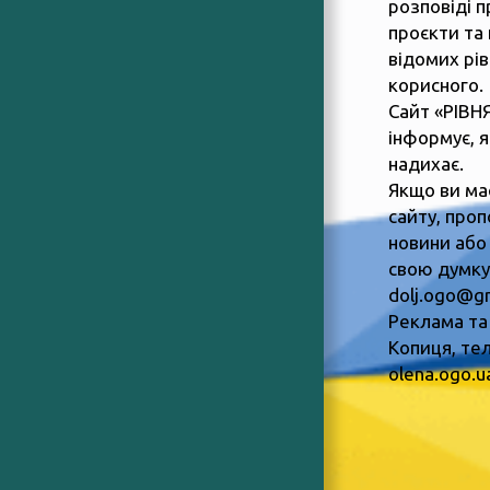
розповіді п
проєкти та 
відомих рів
корисного.
Сайт «РІВН
інформує, 
надихає.
Якщо ви ма
сайту, пропо
новини або
свою думку,
dolj.ogo@g
Реклама та
Копиця, тел
olena.ogo.