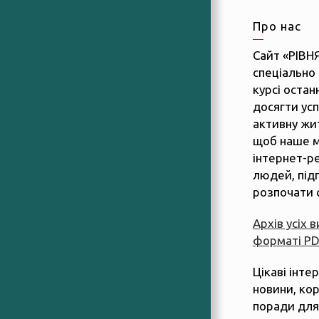
Про нас
Сайт «РІВН
спеціально 
курсі останн
досягти усп
активну жит
щоб наше м
інтернет-р
людей, підп
розпочати 
Архів усіх 
форматі P
Цікаві інте
новини, ко
поради для