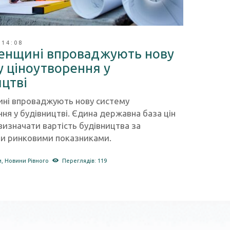
 14:08
ненщині впроваджують нову
у ціноутворення у
цтві
ині впроваджують нову систему
ня у будівництві. Єдина державна база цін
изначати вартість будівництва за
и ринковими показниками.
и
,
Новини Рівного
Переглядів: 119