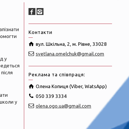
зпізнати
Контакти
помогти
вул. Шкільна, 2, м. Рівне, 33028
svetlana.omelchuk@gmail.com
д у
ведеться
 після
Реклама та співпраця:
Олена Копиця (Viber, WatsApp)
рати
050 339 3334
школи у
olena.ogo.ua@gmail.com