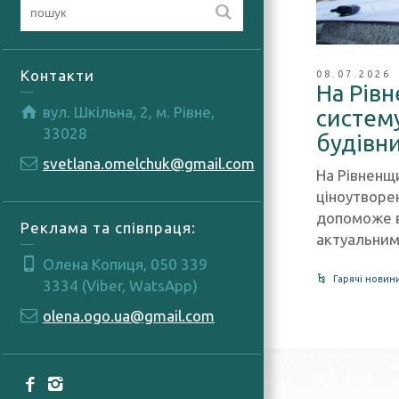
Контакти
08.07.2026
На Рів
вул. Шкільна, 2, м. Рівне,
систем
33028
будівни
svetlana.omelchuk@gmail.com
На Рівненщ
ціноутворен
допоможе в
Реклама та співпраця:
актуальним
Олена Копиця, 050 339
Гарячі новин
3334 (Viber, WatsApp)
olena.ogo.ua@gmail.com