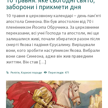
10 травня: яке сьогодні свято,
заборони і прикмети дня
10 травня в церковному календарі – день пам’яті
апостола Симеона. Він був апостолом від 70 і
племінником Йосипа Обручника. За церковними
переказами, всі учні Господа та апостоли, які ще
залишалися живі, почали збиратися разом після
смерті Якова і падіння Єрусалиму. Вирішували
вони, кого зробити наступником Якова. Вибрали
вони саме Симеона, адже він жив праведним
життям. Він став […]
Релігія
,
Корисні поради
Переглядів: 471