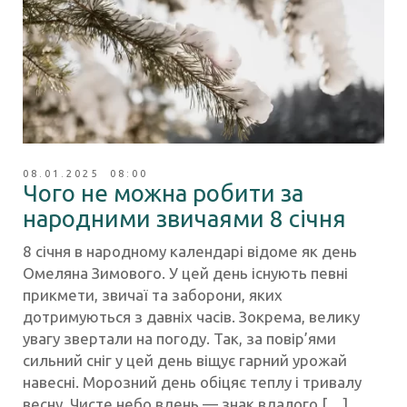
08.01.2025 08:00
Чого не можна робити за
народними звичаями 8 січня
8 січня в народному календарі відоме як день
Омеляна Зимового. У цей день існують певні
прикмети, звичаї та заборони, яких
дотримуються з давніх часів. Зокрема, велику
увагу звертали на погоду. Так, за повір’ями
сильний сніг у цей день віщує гарний урожай
навесні. Морозний день обіцяє теплу і тривалу
весну. Чисте небо вдень — знак вдалого […]