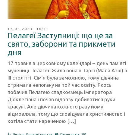
17.05.2023 10:15
Пелагеї Заступниці: що це за
свято, заборони та прикмети
дня
17 травня в церковному календарі – день пам’яті
мучениці Пелагеї. Жила вона в Тарсі (Мала Азія) в
III столітті. Сім’я була заможною, тому дівчина
отримала непогану на той час освіту. Якось
побачив Пелагею спадкоємець імператора
Діоклетіана і почав відразу добиватися руки
красуні. Але дівчина кожного разу йому
відмовляла, тому що сповідувала християнство і
хотіла стати нареченою […]
Релігія
,
Корисні поради
Переглядів: 591