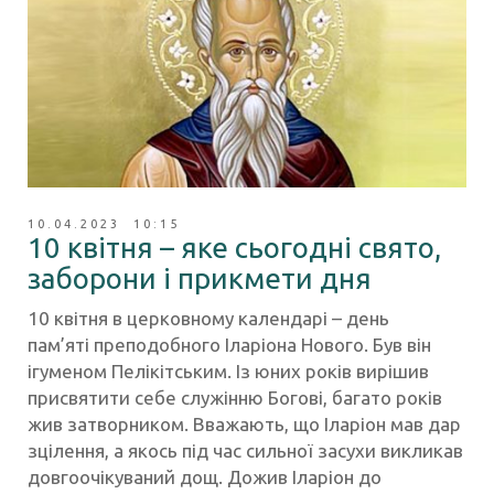
10.04.2023 10:15
10 квітня – яке сьогодні свято,
заборони і прикмети дня
10 квітня в церковному календарі – день
пам’яті преподобного Іларіона Нового. Був він
ігуменом Пелікітським. Із юних років вирішив
присвятити себе служінню Богові, багато років
жив затворником. Вважають, що Іларіон мав дар
зцілення, а якось під час сильної засухи викликав
довгоочікуваний дощ. Дожив Іларіон до