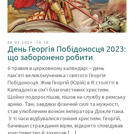
06.05.2023 10:10
День Георгія Побідоносця 2023:
що заборонено робити
6 травня в церковному календарі – день
пам’яті великомученика і святого Георгія
Побідоносця. Жив Георгій (Юрій) в III столітті в
Каппадокії в сім’ї благочестивих християн.
Щойно подорослішав, пішов на службу в римську
армію. Там, завдяки фізичній силі та мужності,
став улюбленим воїном імператора Діоклетіана.
У ті часи відбувалися гоніння християн. Георгій,
бачивши страждання вірян, відкрито сповідував
християнство й захищав […]