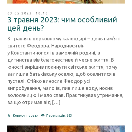
03.05.2023 10:10
3 травня 2023: чим особливий
цей день?
3 травня в церковному календарі – день пам’яті
святого Феодора. Народився він
у Константинополі в заможній родині, з
дитинства вів благочестиве й чесне життя. В
юності вирішив покинути світське життя, тому
залишив батьківську оселю, щоб оселитися в
пустелі. Стійко виносив Феодор усі
випробування, мало їв, пив лише воду, носив
волосяницю і мало спав. Практикував утримання,
за що отримав від […]
Корисні поради
Переглядів: 663