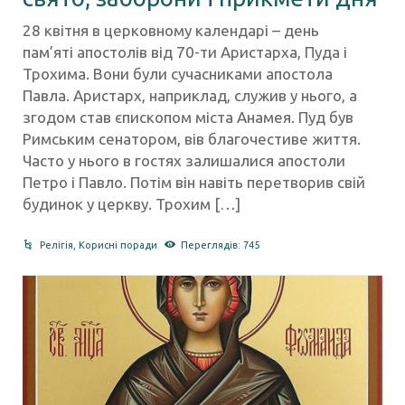
28 квітня в церковному календарі – день
пам’яті апостолів від 70-ти Аристарха, Пуда і
Трохима. Вони були сучасниками апостола
Павла. Аристарх, наприклад, служив у нього, а
згодом став єпископом міста Анамея. Пуд був
Римським сенатором, вів благочестиве життя.
Часто у нього в гостях залишалися апостоли
Петро і Павло. Потім він навіть перетворив свій
будинок у церкву. Трохим […]
Релігія
,
Корисні поради
Переглядів: 745