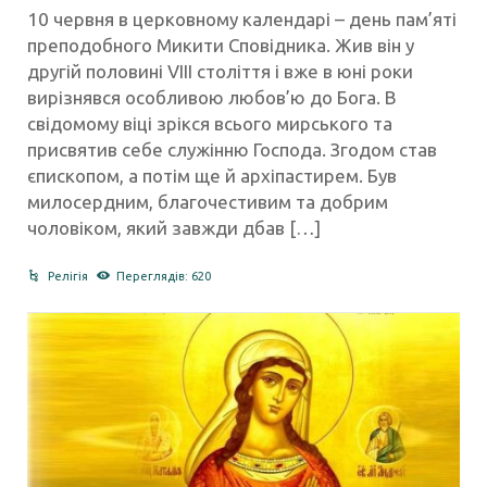
10 червня в церковному календарі – день пам’яті
преподобного Микити Сповідника. Жив він у
другій половині VIII століття і вже в юні роки
вирізнявся особливою любов’ю до Бога. В
свідомому віці зрікся всього мирського та
присвятив себе служінню Господа. Згодом став
єпископом, а потім ще й архіпастирем. Був
милосердним, благочестивим та добрим
чоловіком, який завжди дбав […]
Релігія
Переглядів: 620