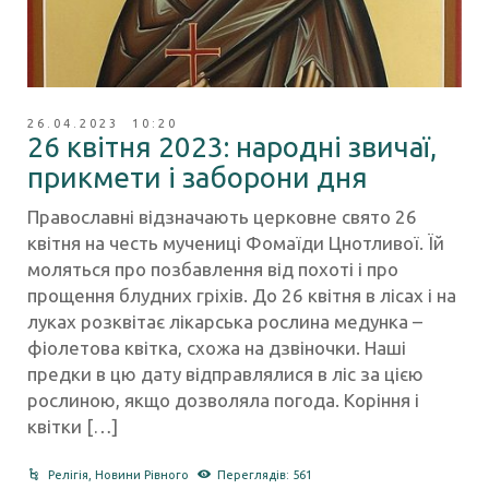
26.04.2023 10:20
26 квітня 2023: народні звичаї,
прикмети і заборони дня
Православні відзначають церковне свято 26
квітня на честь мучениці Фомаїди Цнотливої. Їй
моляться про позбавлення від похоті і про
прощення блудних гріхів. До 26 квітня в лісах і на
луках розквітає лікарська рослина медунка –
фіолетова квітка, схожа на дзвіночки. Наші
предки в цю дату відправлялися в ліс за цією
рослиною, якщо дозволяла погода. Коріння і
квітки […]
Релігія
,
Новини Рівного
Переглядів: 561