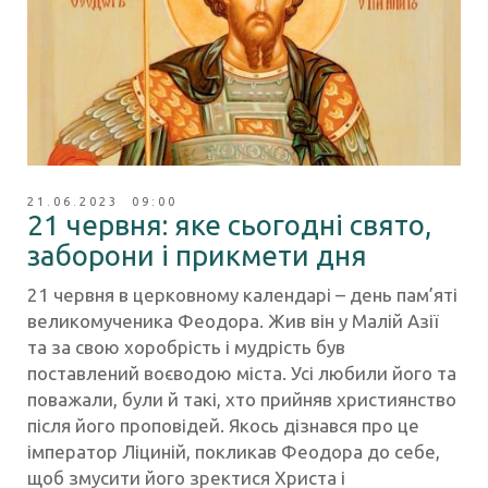
21.06.2023 09:00
21 червня: яке сьогодні свято,
заборони і прикмети дня
21 червня в церковному календарі – день пам’яті
великомученика Феодора. Жив він у Малій Азії
та за свою хоробрість і мудрість був
поставлений воєводою міста. Усі любили його та
поважали, були й такі, хто прийняв християнство
після його проповідей. Якось дізнався про це
імператор Ліциній, покликав Феодора до себе,
щоб змусити його зректися Христа і