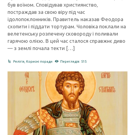
був воїном. Сповідував християнство,
постраждав за свою віру під час
ідолопоклонників. Правитель наказав Феодора
схопити і піддати тортурам. Чоловіка поклали на
велетенську розпечену сковороду і поливали
гарячою олією. В цей час сталося справжнє диво
— з землі почала текти […]
Релігія
,
Корисні поради
Переглядів: 515