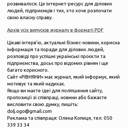
розвивалося. Це інтернет-ресурс для ділових
людей, підприємців і тих, хто хоче розпочати
свою власну справу.
Архів усіх випусків журналу в форматі PDF
Цікаві інтерв’ю, актуальні бізнес-новини, корисна
інформація та поради для ділових людей,
розповіді про успішні українські проєкти та
підприємства, досьє про відомих рівнян і ще
багато корисного.
Сайт «РІВНЯНИ» має журнал, який інформує, який
мотивує та який надихає.
Якщо ви маєте ідеї для поліпшення сайту,
пропозиції зі співпраці, новини або бажаєте
висловити свою думку, пишіть:
dolj.ogo@gmail.com
Реклама та співпраця: Олена Копиця, тел. 050
339 33 34