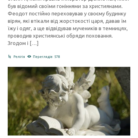
був відомий своїми гоніннями за християнами.
Феодот постійно переховував у своєму будинку
вірян, які втікали від жорстокості царя, давав їм
їжу і одяг, а ще відвідував мучеників в темницях,
проводив християнські обряди поховання.
Згодом і […]
Релігія
Переглядів: 578