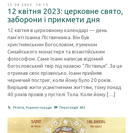
12.04.2023 10:15
12 квітня 2023: церковне свято,
заборони і прикмети дня
12 квітня в церковному календарі — день
пам’яті Іоанна Ліствичника. Він був
християнським богословом, ігуменом
Синайського монастиря та візантійським
філософом. Саме Іоанн написав відомий
богословський твір під назвою “Ліствиця”. За це
отримав своє прізвисько. Іоанн прийняв
чернечий постриг, коли йому було 20 років.
Вирішив жити усамітненим життям, тому понад
40 років провів у пустелі Тола. Коли йому […]
Релігія
,
Корисні поради
Переглядів: 863