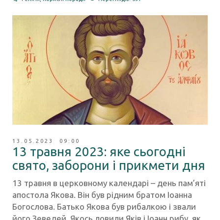
13.05.2023 09:00
13 травня 2023: яке сьогодні
свято, заборони і прикмети дня
13 травня в церковному календарі – день пам’яті
апостола Якова. Він був рідним братом Іоанна
Богослова. Батько Якова був рибалкою і звали
його Зеведей. Якось ловили Яків і Іоанн рибу, як