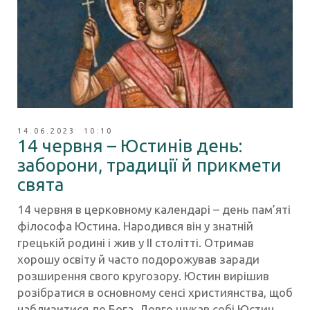
14.06.2023 10:10
14 червня – Юстинів день:
заборони, традиції й прикмети
свята
14 червня в церковному календарі – день пам’яті
філософа Юстина. Народився він у знатній
грецькій родині і жив у II столітті. Отримав
хорошу освіту й часто подорожував заради
розширення свого кругозору. Юстин вирішив
розібратися в основному сенсі християнства, щоб
наблизитися до Бога. Довго шукав собі Юстин