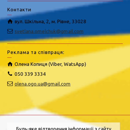
Контакти
вул. Шкільна, 2, м. Рівне, 33028
svetlana.omelchuk@gmail.com
Реклама та співпраця:
Олена Копиця (Viber, WatsApp)
050 339 3334
olena.ogo.ua@gmail.com
Будь-яке відтворення інформації з сайту