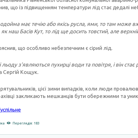
нив, що із підвищенням температури лід стає дедалі н
одойма має течію або якісь русла, ями, то там може 
 як наш Басів Кут, то лід ще досить товстий, але верхн
ояснив, що особливо небезпечним є сірий лід.
 льоду з’являються пухирці води та повітря, і він ста
в Сергій Кощук.
рятувальників, цієї зими випадків, коли люди провалюва
ахівці закликають мешканців бути обережними та уникат
успільне
лка
Переглядів: 183