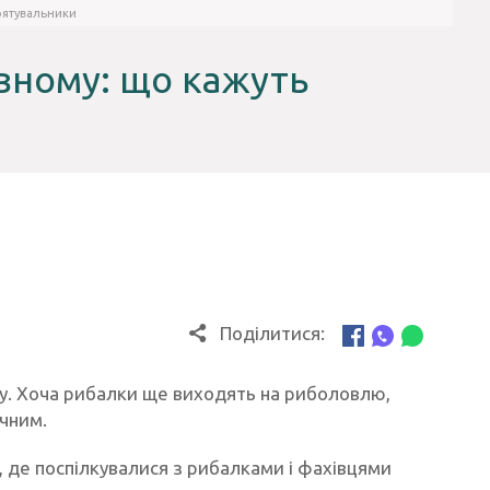
 рятувальники
івному: що кажуть
Поділитися:
ду. Хоча рибалки ще виходять на риболовлю,
чним.
, де поспілкувалися з рибалками і фахівцями