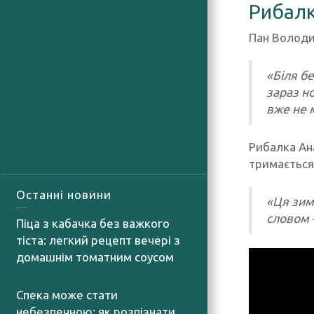
Рибалк
Пан Володим
«Біля бе
зараз но
вже не 
Рибалка Ана
тримається
Останні новини
«Ця зима
словом 
Піца з кабачка без важкого
тіста: легкий рецепт вечері з
домашнім томатним соусом
06.08.2026
Спека може стати
небезпечною: як розпізнати