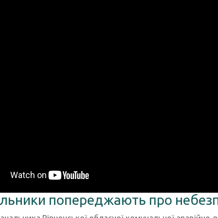
льники попереджають про небез
ачальника Рівненської обласної комунальної аварійно-р