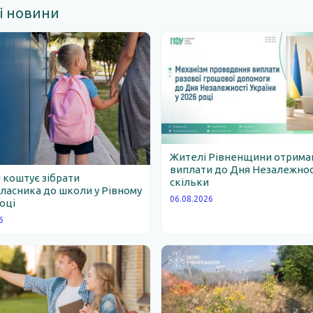
і новини
Жителі Рівненщини отрим
виплати до Дня Незалежності
 коштує зібрати
скільки
асника до школи у Рівному
06.08.2026
році
6