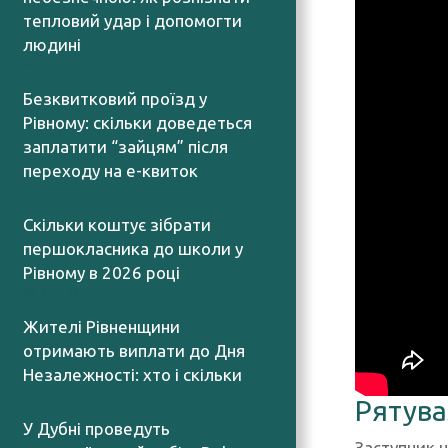
тепловий удар і допомогти
людині
06.08.2026
Безквитковий проїзд у
Рівному: скільки доведеться
заплатити “зайцям” після
переходу на е-квиток
06.08.2026
Скільки коштує зібрати
першокласника до школи у
Рівному в 2026 році
06.08.2026
Жителі Рівненщини
отримають виплати до Дня
Незалежності: хто і скільки
06.08.2026
Рятува
У Дубні проведуть
Заступник н