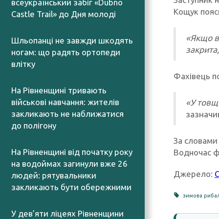
всеукраїнський забіг «Dubno
Кощук пояс
Castle Trail» до Дня молоді
05.08.2026
«Якщо в
Шльопанці не завжди шкодять
закрита,
ногам: що радять ортопеди
влітку
05.08.2026
Фахівець п
На Рівненщині тривають
військові навчання: жителів
«У товщі
закликають не наближатися
зазначи
до полігону
05.08.2026
За словами 
На Рівненщині від початку року
Водночас ф
на водоймах загинули вже 26
Джерело:
С
людей: рятувальники
закликають бути обережними
зимова риба
05.08.2026
У дев’яти ліцеях Рівненщини