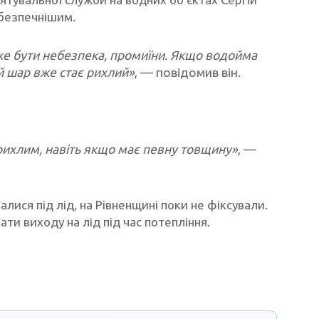
ебезпечнішим.
вже бути небезпека, промиїни. Якщо водойма
ій шар вже стає рихлий»
, — повідомив він.
є рихлим, навіть якщо має певну товщину»
, —
лися під лід, на Рівненщині поки не фіксували.
и виходу на лід під час потепління.