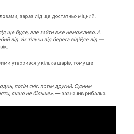
словами, зараз лід ще достатньо міцний.
 лід ще буде, але зайти вже неможливо. А
й лід. Як тільки від берега відійде лід —
вік.
 зими утворився у кілька шарів, тому ще
 один, потім сніг, потім другий. Одним
ояти, якщо не більше»
, — зазначив рибалка.