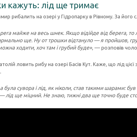
и кажуть: лід ще тримає
ир рибалить на озері у Гідропарку в Рівному. За його 
рега майже на весь шнек. Якщо відійде від берега, то
рмально ще. Ну от трошки відтануло — я пройшов, груби
можна ходити, хоч там і грубий буде»
, — розповів чоло
толій ловить рибу на озері Басів Кут. Каже, що лід цієї
.
 була сувора і лід, як ніколи, став такими шарами: був
— лід ще міцний. Не знаю, тижні два ще точно буде ст