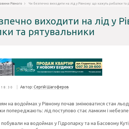
овини Рівного
Чи безпечно виходити на лід у Рівному: що кажуть рибалки та
зпечно виходити на лід у Р
ки та рятувальники
|
Автор:
Сергій Шагоферов
 18:30
нням на водоймах у Рівному почав змінюватися стан льо
ки попереджають: лід поступово стає ламким і небезпе
побували на водоймах у Гідропарку та на Басовому Куті