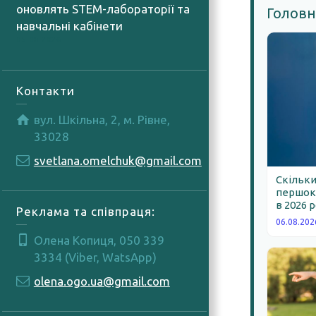
оновлять STEM-лабораторії та
Головн
навчальні кабінети
05.08.2026
Контакти
вул. Шкільна, 2, м. Рівне,
33028
svetlana.omelchuk@gmail.com
Скільки
першокл
в 2026 
Реклама та співпраця:
06.08.202
Олена Копиця, 050 339
3334 (Viber, WatsApp)
olena.ogo.ua@gmail.com