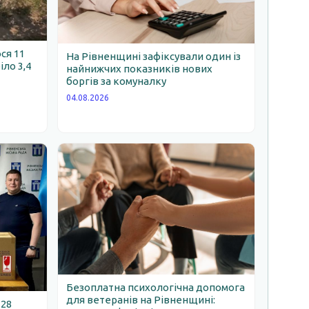
ся 11
На Рівненщині зафіксували один із
іло 3,4
найнижчих показників нових
боргів за комуналку
04.08.2026
Безоплатна психологічна допомога
для ветеранів на Рівненщині:
 28