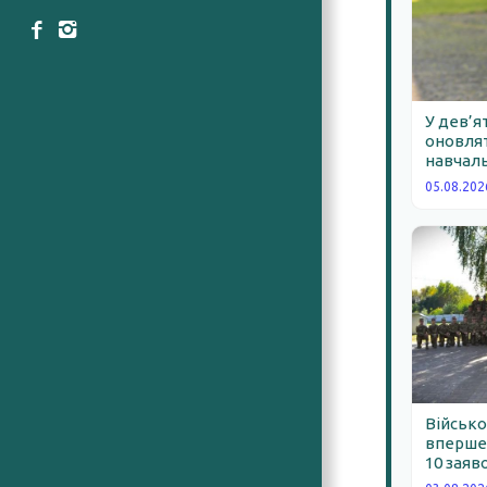
У дев’я
оновлят
навчаль
05.08.202
Військо
вперше 
10 заяв