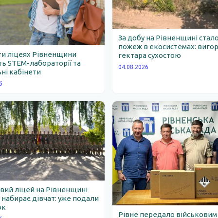
За добу на Рівненщині стало
пожеж в екосистемах: вигор
ти ліцеях Рівненщини
гектара сухостою
ь STEM-лабораторії та
04.08.2026
ні кабінети
6
вий ліцей на Рівненщині
набирає дівчат: уже подали
ок
Рівне передало військовим