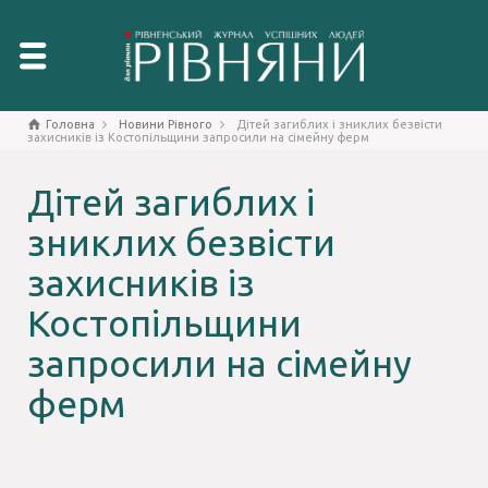
Головна
Новини Рівного
Дітей загиблих і зниклих безвісти
захисників із Костопільщини запросили на сімейну ферм
Дітей загиблих і
зниклих безвісти
захисників із
Костопільщини
запросили на сімейну
ферм