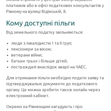
платників або в офісі податкових консультантів у
Рівному на вулиці Відінській, 8.
Кому доступні пільги
Від земельного податку звільняються:
люди з інвалідністю I та II груп;
пенсіонери за віком;
ветерани війни;
батьки трьох і більше дітей;
постраждалі внаслідок аварії на ЧАЕС.
Для отримання пільги необхідно подати заяву та
підтверджувальні документи до податкового
органу. Це можна зробити також онлайн через
електронний кабінет.
Окремо на Рівненщині нагадують і про