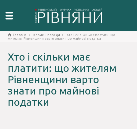
Головна
Корисні поради
Хто і скільки має платити: що
жителям Рівненщини варто знати про майнові податки
Хто і скільки має
платити: що жителям
Рівненщини варто
знати про майнові
податки