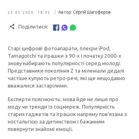
|
Автор:
Сергій Шагоферов
23.05.2026 18:32
Поділитися:
Старі цифрові фотоапарати, плеєри iPod,
Tamagotchi та іграшки з 90-х і початку 2000-х
знову набирають популярності серед молоді.
Представники покоління Z та міленіали дедалі
частіше купують ретро-речі, які ще нещодавно
вважалися застарілими.
Експерти пояснюють: мова йде не лише про
моду чи тренди із соцмереж. Популярність
старих гаджетів та іграшок напряму пов’язана з
ностальгією за дитинством і бажанням
повернути знайомі емоції.