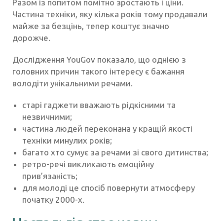
Разом із попитом помітно зростають і ціни.
Частина техніки, яку кілька років тому продавали
майже за безцінь, тепер коштує значно
дорожче.
Дослідження YouGov показало, що однією з
головних причин такого інтересу є бажання
володіти унікальними речами.
старі гаджети вважають рідкісними та
незвичними;
частина людей переконана у кращій якості
техніки минулих років;
багато хто сумує за речами зі свого дитинства;
ретро-речі викликають емоційну
прив’язаність;
для молоді це спосіб повернути атмосферу
початку 2000-х.