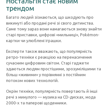
Ностальгія стає новим
трендом
Багато людей зізнаються, що шкодують про
викинуті або продані речі зі свого дитинства.
Саме тому зараз вони намагаються знову знайти
старі приставки, цифрові «мильниці», Pokémon-
картки чи улюблені іграшки.
Експерти також вважають, що популярність
ретро-техніки є реакцією на перенасичення
сучасним цифровим світом. Старі гаджети
здаються людям простішими, зрозумілішими та
більш «живими» у порівнянні з постійним
потоком нових технологій.
Окрім техніки, популярність повертають й інші
речі з минулого — музика на CD-дисках, мода
2000-х та паперові щоденники.