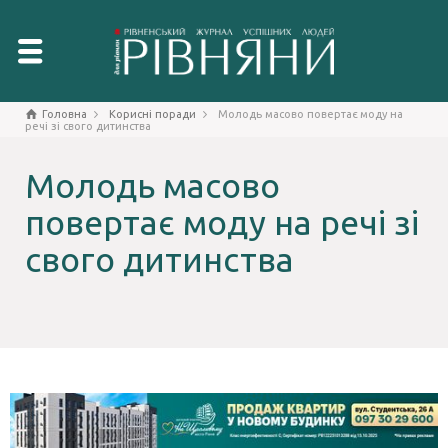
Головна
Корисні поради
Молодь масово повертає моду на
речі зі свого дитинства
Молодь масово
повертає моду на речі зі
свого дитинства