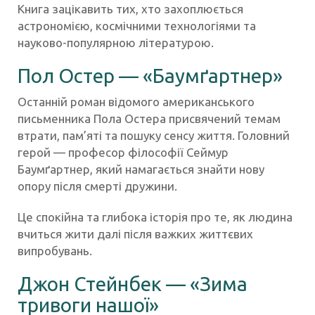
Книга зацікавить тих, хто захоплюється
астрономією, космічними технологіями та
науково-популярною літературою.
Пол Остер — «Баумґартнер»
Останній роман відомого американського
письменника Пола Остера присвячений темам
втрати, пам’яті та пошуку сенсу життя. Головний
герой — професор філософії Сеймур
Баумґартнер, який намагається знайти нову
опору після смерті дружини.
Це спокійна та глибока історія про те, як людина
вчиться жити далі після важких життєвих
випробувань.
Джон Стейнбек — «Зима
тривоги нашої»