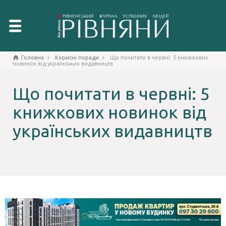
Головна
Корисні поради
Що почитати в червні: 5 книжкових
новинок від українських видавництв
Що почитати в червні: 5
книжкових новинок від
українських видавництв