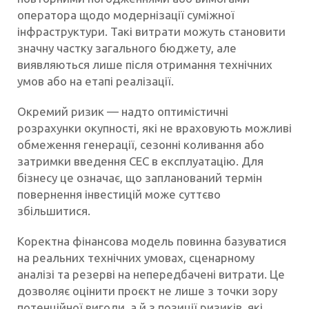
оператора щодо модернізації суміжної
інфраструктури. Такі витрати можуть становити
значну частку загального бюджету, але
виявляються лише після отримання технічних
умов або на етапі реалізації.
Окремий ризик — надто оптимістичні
розрахунки окупності, які не враховують можливі
обмеження генерації, сезонні коливання або
затримки введення СЕС в експлуатацію. Для
бізнесу це означає, що запланований термін
повернення інвестицій може суттєво
збільшитися.
Коректна фінансова модель повинна базуватися
на реальних технічних умовах, сценарному
аналізі та резерві на непередбачені витрати. Це
дозволяє оцінити проєкт не лише з точки зору
потенційної вигоди, а й з позиції ризиків, які