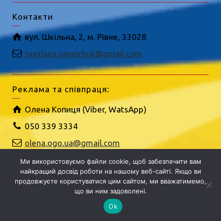
Контакти
вул. Шкільна, 2, м. Рівне, 33028
svetlana.omelchuk@gmail.com
Реклама та співпраця:
Олена Копиця (Viber, WatsApp)
050 339 3334
olena.ogo.ua@gmail.com
Ми використовуємо файли cookie, щоб забезпечити вам
найкращий досвід роботи на нашому веб-сайті. Якщо ви
продовжуєте користуватися цим сайтом, ми вважатимемо,
що ви ним задоволені.
Ok
Будь-яке відтворення інформації з сайту