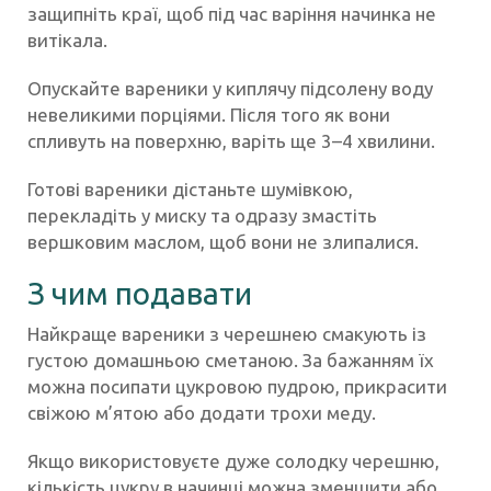
защипніть краї, щоб під час варіння начинка не
витікала.
Опускайте вареники у киплячу підсолену воду
невеликими порціями. Після того як вони
спливуть на поверхню, варіть ще 3–4 хвилини.
Готові вареники дістаньте шумівкою,
перекладіть у миску та одразу змастіть
вершковим маслом, щоб вони не злипалися.
З чим подавати
Найкраще вареники з черешнею смакують із
густою домашньою сметаною. За бажанням їх
можна посипати цукровою пудрою, прикрасити
свіжою м’ятою або додати трохи меду.
Якщо використовуєте дуже солодку черешню,
кількість цукру в начинці можна зменшити або