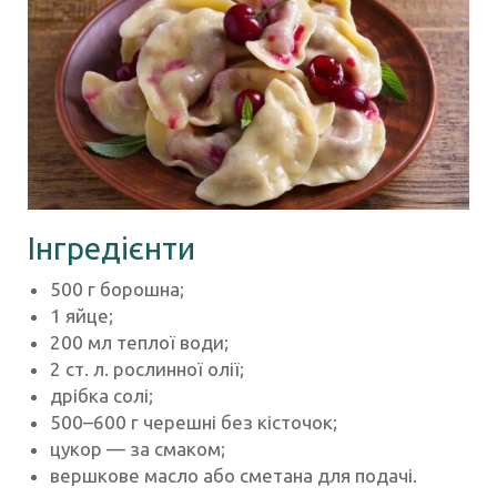
Інгредієнти
500 г борошна;
1 яйце;
200 мл теплої води;
2 ст. л. рослинної олії;
дрібка солі;
500–600 г черешні без кісточок;
цукор — за смаком;
вершкове масло або сметана для подачі.