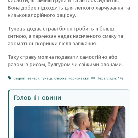
кислоти, вітамінів групи B та антиоксидантів.
Вона добре підходить для легкого харчування та
низькокалорійного раціону.
Тунець додає страві білок і робить її більш
ситною, а пармезан надає насиченого смаку та
ароматної скоринки після запікання.
Таку страву можна подавати самостійно або
разом із рисом, булгуром чи свіжими овочами.
рецепт
,
вечеря
,
тунець
,
спаржа
,
корисна їжа
Переглядів: 142
Головні новини