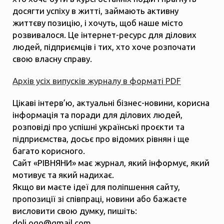
досягти успіху в житті, займають активну
життєву позицію, і хочуть, щоб наше місто
розвивалося. Це інтернет-ресурс для ділових
людей, підприємців і тих, хто хоче розпочати
свою власну справу.
Архів усіх випусків журналу в форматі PDF
Цікаві інтерв’ю, актуальні бізнес-новини, корисна
інформація та поради для ділових людей,
розповіді про успішні українські проєкти та
підприємства, досьє про відомих рівнян і ще
багато корисного.
Сайт «РІВНЯНИ» має журнал, який інформує, який
мотивує та який надихає.
Якщо ви маєте ідеї для поліпшення сайту,
пропозиції зі співпраці, новини або бажаєте
висловити свою думку, пишіть:
dolj.ogo@gmail.com