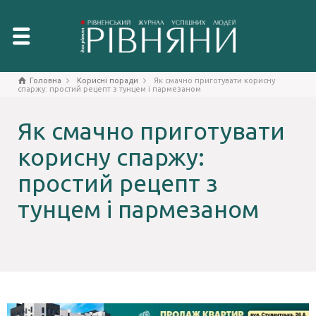
Головна
Корисні поради
Як смачно приготувати корисну
спаржу: простий рецепт з тунцем і пармезаном
Як смачно приготувати
корисну спаржу:
простий рецепт з
тунцем і пармезаном