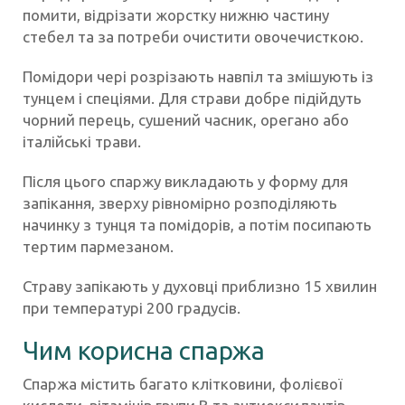
помити, відрізати жорстку нижню частину
стебел та за потреби очистити овочечисткою.
Помідори чері розрізають навпіл та змішують із
тунцем і спеціями. Для страви добре підійдуть
чорний перець, сушений часник, орегано або
італійські трави.
Після цього спаржу викладають у форму для
запікання, зверху рівномірно розподіляють
начинку з тунця та помідорів, а потім посипають
тертим пармезаном.
Страву запікають у духовці приблизно 15 хвилин
при температурі 200 градусів.
Чим корисна спаржа
Спаржа містить багато клітковини, фолієвої