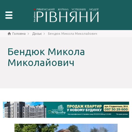
Головна
Досьє
Бендюк Микола Миколайович
Бендюк Микола
Миколайович