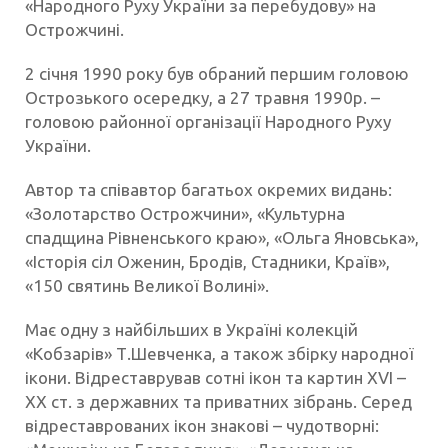
«Народного Руху України за перебудову» на
Острожчині.
2 січня 1990 року був обраний першим головою
Острозького осередку, а 27 травня 1990р. –
головою районної організації Народного Руху
України.
Автор та співавтор багатьох окремих видань:
«Золотарство Острожчини», «Культурна
спадщина Рівненського краю», «Ольга Яновська»,
«Історія сіл Оженин, Бродів, Стадники, Країв»,
«150 святинь Великої Волині».
Має одну з найбільших в Україні колекцій
«Кобзарів» Т.Шевченка, а також збірку народної
ікони. Відреставрував сотні ікон та картин XVI –
XX ст. з державних та приватних зібрань. Серед
відреставрованих ікон знакові – чудотворні: