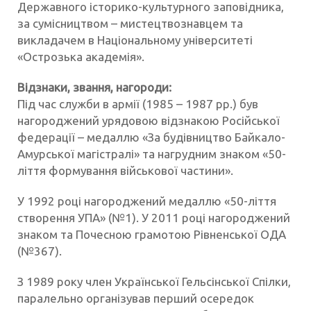
Державного історико-культурного заповідника,
за сумісництвом – мистецтвознавцем та
викладачем в Національному університеті
«Острозька академія».
Відзнаки, звання, нагороди:
Під час служби в армії (1985 – 1987 рр.) був
нагороджений урядовою відзнакою Російської
федерації – медаллю «За будівництво Байкало-
Амурської магістралі» та нагрудним знаком «50-
ліття формування військової частини».
У 1992 році нагороджений медаллю «50-ліття
створення УПА» (№1). У 2011 році нагороджений
знаком та Почесною грамотою Рівненської ОДА
(№367).
З 1989 року член Української Гельсінської Спілки,
паралельно організував перший осередок