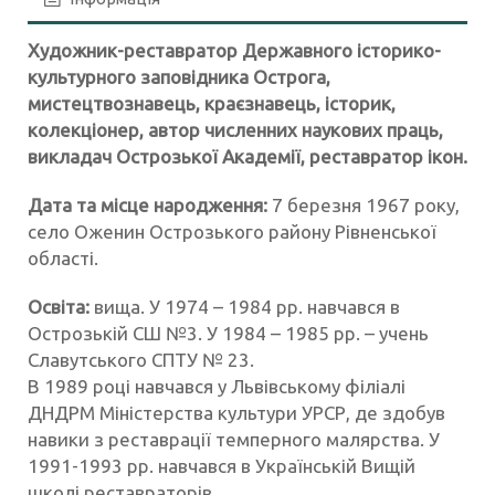
Художник-реставратор Державного історико-
культурного заповідника Острога,
мистецтвознавець, краєзнавець, історик,
колекціонер, автор численних наукових праць,
викладач Острозької Академії, реставратор ікон.
Дата та місце народження:
7 березня 1967 року,
село Оженин Острозького району Рівненської
області.
Освіта:
вища. У 1974 – 1984 рр. навчався в
Острозькій СШ №3. У 1984 – 1985 рр. – учень
Славутського СПТУ № 23.
В 1989 році навчався у Львівському філіалі
ДНДРМ Міністерства культури УРСР, де здобув
навики з реставрації темперного малярства. У
1991-1993 рр. навчався в Українській Вищій
школі реставраторів.