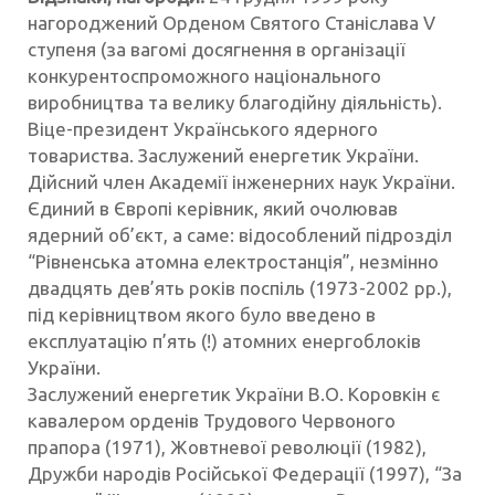
нагороджений Орденом Святого Станіслава V
ступеня (за вагомі досягнення в організації
конкурентоспроможного національного
виробництва та велику благодійну діяльність).
Віце-президент Українського ядерного
товариства. Заслужений енергетик України.
Дійсний член Академії інженерних наук України.
Єдиний в Європі керівник, який очолював
ядерний об’єкт, а саме: відособлений підрозділ
“Рівненська атомна електростанція”, незмінно
двадцять дев’ять років поспіль (1973-2002 рр.),
під керівництвом якого було введено в
експлуатацію п’ять (!) атомних енергоблоків
України.
Заслужений енергетик України В.О. Коровкін є
кавалером орденів Трудового Червоного
прапора (1971), Жовтневої революції (1982),
Дружби народів Російської Федерації (1997), “За