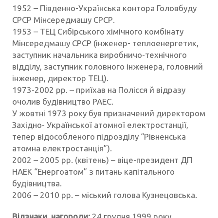
1952 – Південно-Українська контора Головбуду
СРСР Мінсередмашу СРСР.
1953 – ТЕЦ Сибірського хімічного комбінату
Мінсередмашу СРСР (інженер- теплоенергетик,
заступник начальника виробничо-технічного
відділу, заступник головного інженера, головний
інженер, директор ТЕЦ).
1973-2002 рр. – приїхав на Полісся й відразу
очолив будівництво РАЕС.
У жовтні 1973 року був призначений директором
Західно- Української атомної електростанції,
тепер відособленого підрозділу “Рівненська
атомна електростанція”).
2002 – 2005 рр. (квітень) – віце-президент ДП
НАЕК “Енергоатом” з питань капітального
будівництва.
2006 – 2010 рр. – міський голова Кузнецовська.
Відзнаки, нагороди:
24 грудня 1999 року