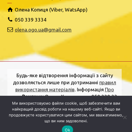
Олена Копиця (Viber, WatsApp)
050 339 3334
olena.ogo.ua@gmail.com
Будь-яке відтворення інформації з сайту
дозволяється лише при дотриманні
правил
використання матеріалів
. Інформація
Про
нас
.
Реклама:
Олена Копиця, тел. 050 339 33
Ми використовуємо файли cookie, щоб забезпечити вам
34
olena.ogo.ua@gmail.com
.
Адреса
найкращий досвід роботи на нашому веб-сайті. Якщо ви
редакції:
вулиця Шкільна, 2, Рівне, Рівненська
продовжуєте користуватися цим сайтом, ми вважатимемо,
область, 33000.
Електронна пошта:
що ви ним задоволені.
dolj.ogo@gmail.com
Ok