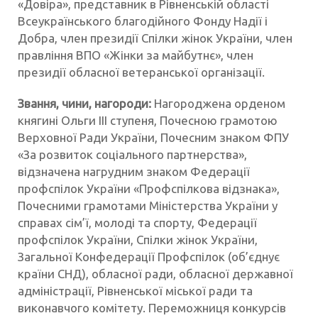
«Довіра», представник в Рівненській області
Всеукраїнського благодійного Фонду Надії і
Добра, член президії Спілки жінок України, член
правління ВПО «Жінки за майбутнє», член
президії обласної ветеранської організації.
Звання, чини, нагороди:
Нагороджена орденом
княгині Ольги ІІІ ступеня, Почесною грамотою
Верховної Ради України, Почесним знаком ФПУ
«За розвиток соціального партнерства»,
відзначена нагрудним знаком Федерації
профспілок України «Профспілкова відзнака»,
Почесними грамотами Міністерства України у
справах сім’ї, молоді та спорту, Федерації
профспілок України, Спілки жінок України,
Загальної Конфедерації Профспілок (об’єднує
країни СНД), обласної ради, обласної державної
адміністрації, Рівненської міської ради та
виконавчого комітету. Переможниця конкурсів