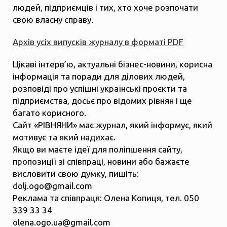
людей, підприємців і тих, хто хоче розпочати
свою власну справу.
Архів усіх випусків журналу в форматі PDF
Цікаві інтерв’ю, актуальні бізнес-новини, корисна
інформація та поради для ділових людей,
розповіді про успішні українські проєкти та
підприємства, досьє про відомих рівнян і ще
багато корисного.
Сайт «РІВНЯНИ» має журнал, який інформує, який
мотивує та який надихає.
Якщо ви маєте ідеї для поліпшення сайту,
пропозиції зі співпраці, новини або бажаєте
висловити свою думку, пишіть:
dolj.ogo@gmail.com
Реклама та співпраця: Олена Копиця, тел. 050
339 33 34
olena.ogo.ua@gmail.com