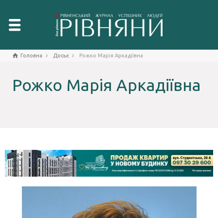
Головна
Досьє
Рожко Марія Аркадіївна
Рожко Марія Аркадіївна