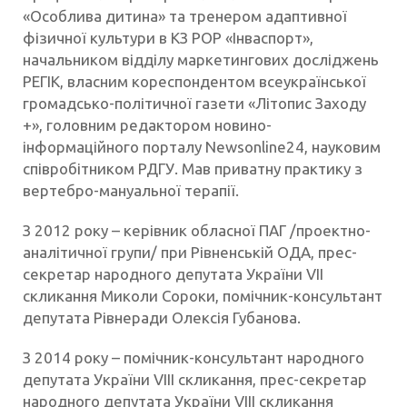
«Особлива дитина» та тренером адаптивної
фізичної культури в КЗ РОР «Інваспорт»,
начальником відділу маркетингових досліджень
РЕГІК, власним кореспондентом всеукраїнської
громадсько-політичної газети «Літопис Заходу
+», головним редактором новино-
інформаційного порталу Newsonline24, науковим
співробітником РДГУ. Мав приватну практику з
вертебро-мануальної терапії.
З 2012 року – керівник обласної ПАГ /проектно-
аналітичної групи/ при Рівненській ОДА, прес-
секретар народного депутата України VII
скликання Миколи Сороки, помічник-консультант
депутата Рівнеради Олексія Губанова.
З 2014 року – помічник-консультант народного
депутата України VIII скликання, прес-секретар
народного депутата України VIIІ скликання