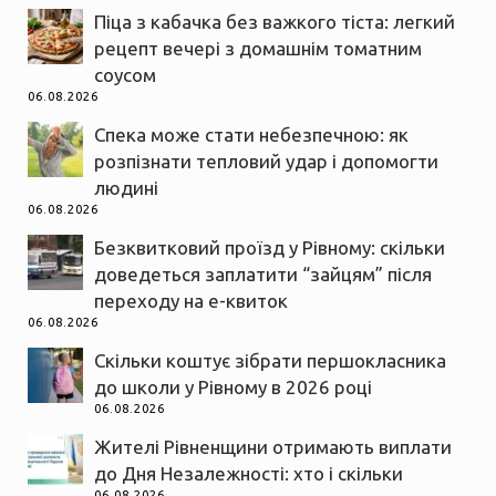
Піца з кабачка без важкого тіста: легкий
рецепт вечері з домашнім томатним
соусом
06.08.2026
Спека може стати небезпечною: як
розпізнати тепловий удар і допомогти
людині
06.08.2026
Безквитковий проїзд у Рівному: скільки
доведеться заплатити “зайцям” після
переходу на е-квиток
06.08.2026
Скільки коштує зібрати першокласника
до школи у Рівному в 2026 році
06.08.2026
Жителі Рівненщини отримають виплати
до Дня Незалежності: хто і скільки
06.08.2026