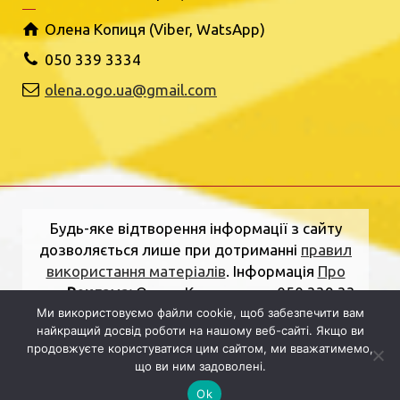
Олена Копиця (Viber, WatsApp)
050 339 3334
olena.ogo.ua@gmail.com
Будь-яке відтворення інформації з сайту
дозволяється лише при дотриманні
правил
використання матеріалів
. Інформація
Про
нас
.
Реклама:
Олена Копиця, тел. 050 339 33
34
olena.ogo.ua@gmail.com
.
Адреса
Ми використовуємо файли cookie, щоб забезпечити вам
найкращий досвід роботи на нашому веб-сайті. Якщо ви
редакції:
вулиця Шкільна, 2, Рівне, Рівненська
продовжуєте користуватися цим сайтом, ми вважатимемо,
область, 33000.
Електронна пошта:
що ви ним задоволені.
dolj.ogo@gmail.com
Ok