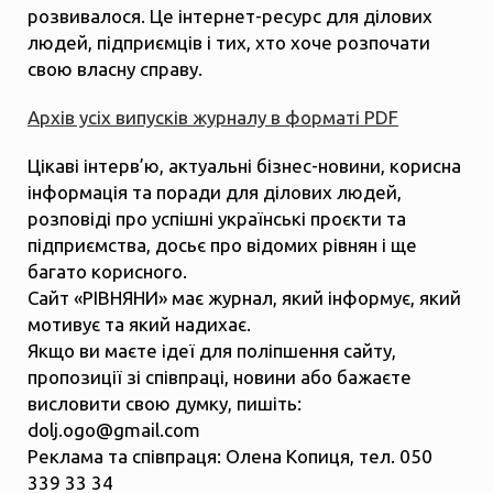
розвивалося. Це інтернет-ресурс для ділових
людей, підприємців і тих, хто хоче розпочати
свою власну справу.
Архів усіх випусків журналу в форматі PDF
Цікаві інтерв’ю, актуальні бізнес-новини, корисна
інформація та поради для ділових людей,
розповіді про успішні українські проєкти та
підприємства, досьє про відомих рівнян і ще
багато корисного.
Сайт «РІВНЯНИ» має журнал, який інформує, який
мотивує та який надихає.
Якщо ви маєте ідеї для поліпшення сайту,
пропозиції зі співпраці, новини або бажаєте
висловити свою думку, пишіть:
dolj.ogo@gmail.com
Реклама та співпраця: Олена Копиця, тел. 050
339 33 34