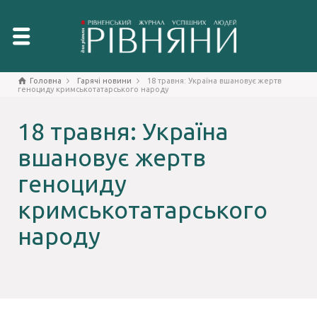
Головна
Гарячі новини
18 травня: Україна вшановує жертв
геноциду кримськотатарського народу
18 травня: Україна
вшановує жертв
геноциду
кримськотатарського
народу