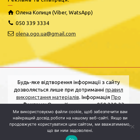
Олена Копиця (Viber, WatsApp)
050 339 3334
olena.ogo.ua@gmail.com
Будь-яке відтворення інформації з сайту
дозволяється лише при дотриманні
правил
використання матеріалів
. Інформація
Про
нас
.
Реклама:
Олена Копиця, тел. 050 339 33
34
olena.ogo.ua@gmail.com
.
Адреса
Ми використовуємо файли cookie, щоб забезпечити вам
найкращий досвід роботи на нашому веб-сайті. Якщо ви
редакції:
вулиця Шкільна, 2, Рівне, Рівненська
продовжуєте користуватися цим сайтом, ми вважатимемо,
область, 33000.
Електронна пошта:
що ви ним задоволені.
dolj.ogo@gmail.com
Ok