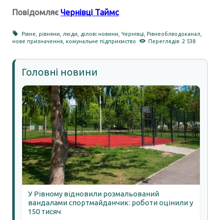
Повідомляє
Чернівці Таймс
Рівне
,
рівняни
,
люди
,
ділові новини
,
Чернівці
,
Рівнеоблводоканал
,
нове призначення
,
комунальне підприємство
Переглядів: 2 538
Головні новини
У Рівному відновили розмальований
вандалами спортмайданчик: роботи оцінили у
150 тисяч