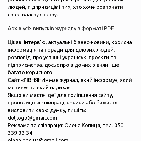
людей, підприємців і тих, хто хоче розпочати
свою власну справу.
Архів усіх випусків журналу в форматі PDF
Цікаві інтерв’ю, актуальні бізнес-новини, корисна
інформація та поради для ділових людей,
розповіді про успішні українські проєкти та
підприємства, досьє про відомих рівнян і ще
багато корисного.
Сайт «РІВНЯНИ» має журнал, який інформує, який
мотивує та який надихає.
Якщо ви маєте ідеї для поліпшення сайту,
пропозиції зі співпраці, новини або бажаєте
висловити свою думку, пишіть:
dolj.ogo@gmail.com
Реклама та співпраця: Олена Копиця, тел. 050
339 33 34
olena.ogo.ua@gmail.com