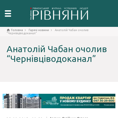
Головна
Гарячі новини
Анатолій Чабан очолив
"Чернівціводоканал"
Анатолій Чабан очолив
“Чернівціводоканал”