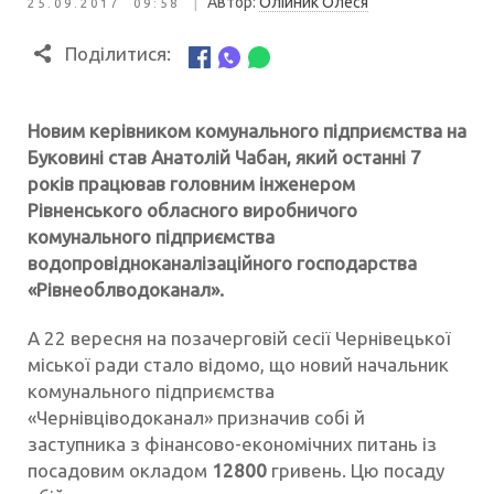
|
Автор:
Олійник Олеся
25.09.2017 09:58
Поділитися:
Новим керівником комунального підприємства на
Буковині став Анатолій Чабан, який останні 7
років працював головним інженером
Рівненського обласного виробничого
комунального підприємства
водопровідноканалізаційного господарства
«Рівнеоблводоканал».
А 22 вересня на позачерговій сесії Чернівецької
міської ради стало відомо, що новий начальник
комунального підприємства
«Чернівціводоканал» призначив собі й
заступника з фінансово-економічних питань із
посадовим окладом
12800
гривень. Цю посаду