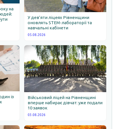
року на
людей:
У дев’яти ліцеях Рівненщини
бути
оновлять STEM-лабораторії та
навчальні кабінети
05.08.2026
один із
Військовий ліцей на Рівненщині
х
вперше набирає дівчат: уже подали
10 заявок
03.08.2026