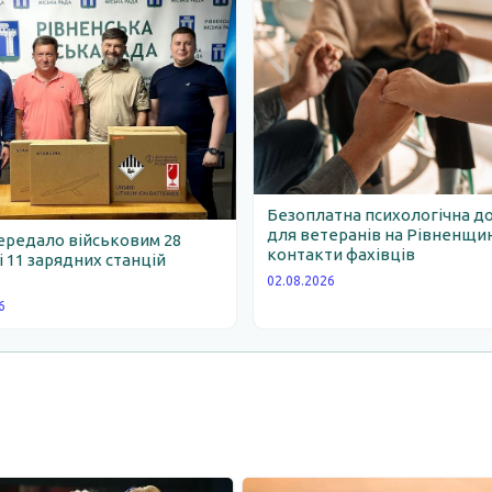
Безоплатна психологічна д
для ветеранів на Рівненщин
ередало військовим 28
контакти фахівців
 і 11 зарядних станцій
02.08.2026
6