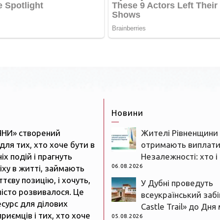
Новини
ЯНИ» створений
Жителі Рівненщини
для тих, хто хоче бути в
отримають виплати
іх подій і прагнуть
Незалежності: хто і
06.08.2026
іху в житті, займають
тєву позицію, і хочуть,
У Дубні проведуть
істо розвивалося. Це
всеукраїнський забі
есурс для ділових
Castle Trail» до Дня
риємців і тих, хто хоче
05.08.2026