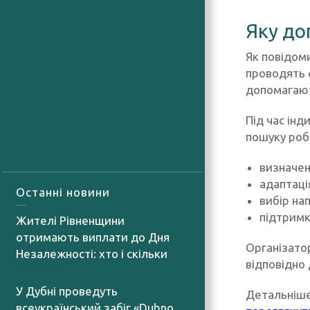
Яку до
Як повідоми
проводять 
допомагают
Під час ін
пошуку роб
визначен
адаптаці
Останні новини
вибір на
підтримк
Жителі Рівненщини
отримають виплати до Дня
Організато
Незалежності: хто і скільки
відповідно 
06.08.2026
У Дубні проведуть
Детальніше
всеукраїнський забіг «Dubno