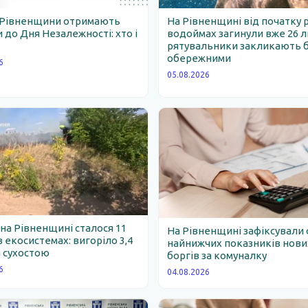
 Рівненщини отримають
На Рівненщині від початку 
 до Дня Незалежності: хто і
водоймах загинули вже 26 
рятувальники закликають 
обережними
6
05.08.2026
 на Рівненщині сталося 11
На Рівненщині зафіксували 
 екосистемах: вигоріло 3,4
найнижчих показників нови
 сухостою
боргів за комуналку
6
04.08.2026