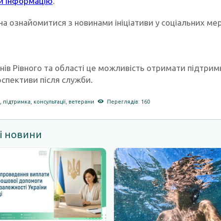
и інформацію
.
а ознайомитися з новинами ініціативи у соціальних ме
ів Рівного та області це можливість отримати підтримку
рспективи після служби.
а
,
підтримка
,
консультації
,
ветерани
Переглядів: 160
і новини