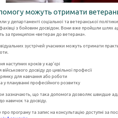
помогу можуть отримати ветеран
ли у департаменті соціальної та ветеранської політики 
фахівці з бойовим досвідом. Вони вже пройшли шлях ад
ь за принципом «ветеран до ветерана».
дивідуальних зустрічей учасники можуть отримати прак
оти.
ня наступних кроків у кар’єрі
я військового досвіду до цивільної професії
прямку для навчання або роботи
а у плануванні професійного розвитку
ри зазначають, що така допомога дозволяє швидше ада
до навичок та досвіду.
 про програму та запис на консультацію доступні за по