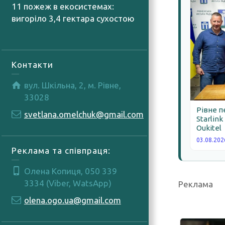
11 пожеж в екосистемах:
вигоріло 3,4 гектара сухостою
04.08.2026
Контакти
вул. Шкільна, 2, м. Рівне,
33028
Рівне п
svetlana.omelchuk@gmail.com
Starlink
Oukitel
03.08.202
Реклама та співпраця:
Олена Копиця, 050 339
3334 (Viber, WatsApp)
Реклама
olena.ogo.ua@gmail.com