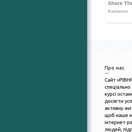
Про нас
Сайт «РІВН
спеціально 
курсі останн
досягти усп
активну жит
щоб наше м
інтернет-р
людей, підп