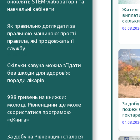
оновлять STEM-лабораторії та
навчальні кабінети
Жителі
виплати
05.08.2026
скільки
Як правильно доглядати за
06.08.202
пральною машиною: прості
правила, які продовжать її
службу
04.08.2026
Скільки кавуна можна з’їдати
без шкоди для здоров’я:
поради лікарів
04.08.2026
998 гривень на книжки:
За добу
молодь Рівненщини ще може
пожеж в
скористатися програмою
гектара
«єКнига»
04.08.202
04.08.2026
За добу на Рівненщині сталося