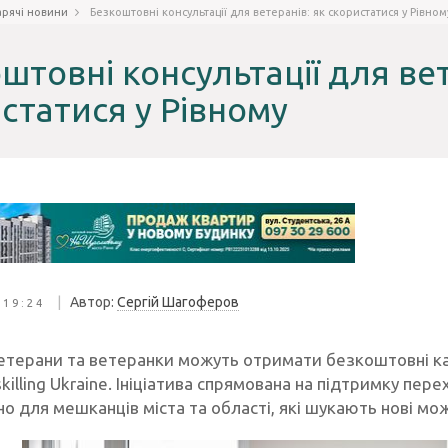
арячі новини
Безкоштовні консультації для ветеранів: як скористатися у Рівном
штовні консультації для вет
статися у Рівному
|
Автор:
Сергій Шагоферов
 19:24
ветерани та ветеранки можуть отримати безкоштовні кар
killing Ukraine. Ініціатива спрямована на підтримку пер
но для мешканців міста та області, які шукають нові м