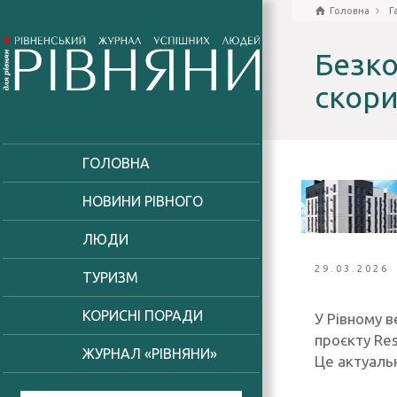
Головна
Г
Безко
скори
ГОЛОВНА
НОВИНИ РІВНОГО
ЛЮДИ
29.03.2026
ТУРИЗМ
КОРИСНІ ПОРАДИ
У Рівному 
проєкту Res
ЖУРНАЛ «РІВНЯНИ»
Це актуаль