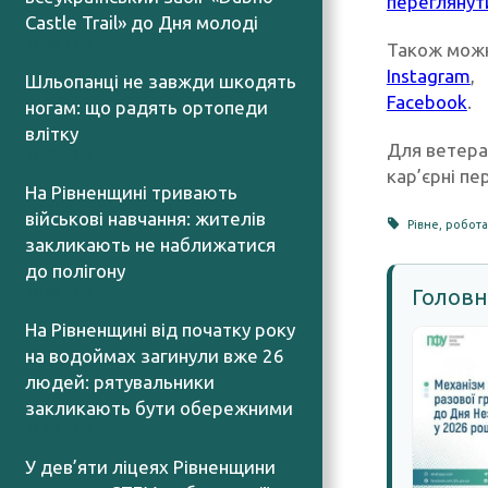
переглянут
Castle Trail» до Дня молоді
05.08.2026
Також можн
Instagram
,
Шльопанці не завжди шкодять
Facebook
.
ногам: що радять ортопеди
влітку
Для ветеран
05.08.2026
кар’єрні пе
На Рівненщині тривають
військові навчання: жителів
Рівне
,
робот
закликають не наближатися
до полігону
Головн
05.08.2026
На Рівненщині від початку року
на водоймах загинули вже 26
людей: рятувальники
закликають бути обережними
05.08.2026
У дев’яти ліцеях Рівненщини