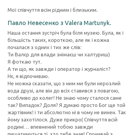
Мої співчуття всім рідним і близьким.
Павло Невесенко
з
Valera Martunyk
.
Наша остання зустріч була біля музею. Була, як і
більшість таких, короткою, але як і кожна
почалася з одних і тих же слів:
Ти Валєр для влади знімаєш чи халтуриш)
Я фоткаю тут.
А ти що, як завжди і оператор і журналіст?
Нє, я відпочиваю.
Не можна сказати, що з ним ми були нерозлий
вода друзі, але він до всіх ставився з повагою,
особливо до колег! Не знаю чому сталося саме
так? Випадок? Доля? Я думаю просто Бог ще той
жартівник! і ти абсолютно ні в чому не винен. Так
йому захотілося. Дуже прикро( Співчуття всій
родині… впевнений тобою завжди
пишатимуться ті, хто тебе знав! Спочивай з