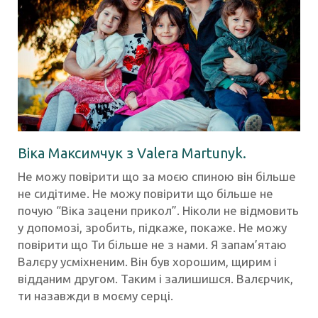
Віка Максимчук
з
Valera Martunyk
.
Не можу повірити що за моєю спиною він більше
не сидітиме. Не можу повірити що більше не
почую “Віка зацени прикол”. Ніколи не відмовить
у допомозі, зробить, підкаже, покаже. Не можу
повірити що Ти більше не з нами. Я запам’ятаю
Валєру усміхненим. Він був хорошим, щирим і
відданим другом. Таким і залишишся. Валєрчик,
ти назавжди в моєму серці.