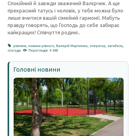
Спокійний й завжди зважений Валєрчик. А ще
прекрасний татусь і чоловік, у тебе можна було
лише вчитися вашій сімейній гармонії. Мабуть
правду говорять, що Господь до себе забирає
найкращих! Співчуття родині..
рівняни
,
новини рівного
,
Валерій Мартинюк
,
оператор
,
загибель
,
спогади
Переглядів: 4 548
Головні новини