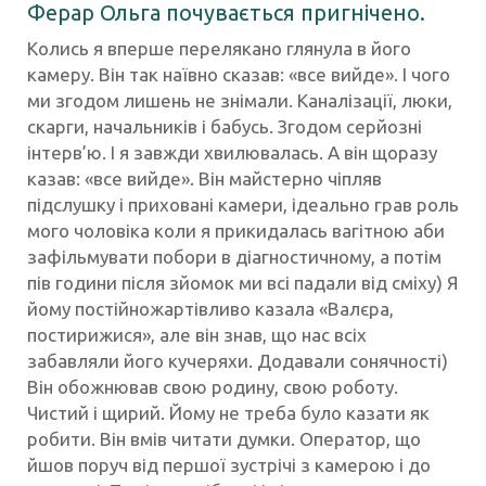
Ферар Ольга
почувається пригнічено.
Колись я вперше перелякано глянула в його
камеру. Він так наївно сказав: «все вийде». І чого
ми згодом лишень не знімали. Каналізації, люки,
скарги, начальників і бабусь. Згодом серйозні
інтерв’ю. І я завжди хвилювалась. А він щоразу
казав: «все вийде». Він майстерно чіпляв
підслушку і приховані камери, ідеально грав роль
мого чоловіка коли я прикидалась вагітною аби
зафільмувати побори в діагностичному, а потім
пів години після зйомок ми всі падали від сміху) Я
йому постійно
жартівливо казала «Валєра,
постирижися», але він знав, що нас всіх
забавляли його кучеряхи. Додавали сонячності)
Він обожнював свою родину, свою роботу.
Чистий і щирий. Йому не треба було казати як
робити. Він вмів читати думки. Оператор, що
йшов поруч від першої зустрічі з камерою і до