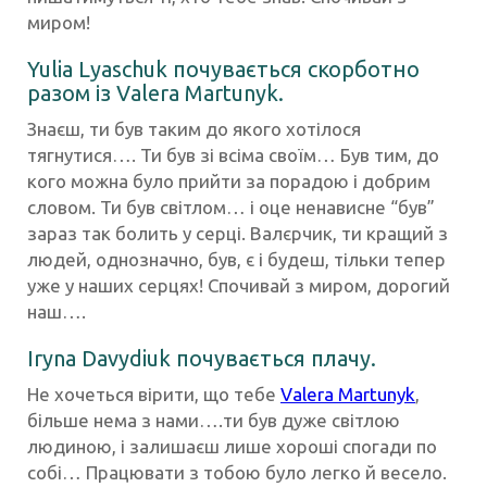
миром!
Yulia Lyaschuk
почувається
скорботно
разом із
Valera Martunyk
.
Знаєш, ти був таким до якого хотілося
тягнутися…. Ти був зі всіма своїм… Був тим, до
кого можна було прийти за порадою і добрим
словом. Ти був світлом… і оце ненависне “був”
зараз так болить у серці. Валєрчик, ти кращий з
людей, однозначно, був, є і будеш, тільки тепер
уже у наших серцях! Спочивай з миром, дорогий
наш….
Iryna Davydiuk
почувається плачу.
Не хочеться вірити, що тебе
Valera Martunyk
,
більше нема з нами….ти був дуже світлою
людиною, і залишаєш лише хороші спогади по
собі… Працювати з тобою було легко й весело.