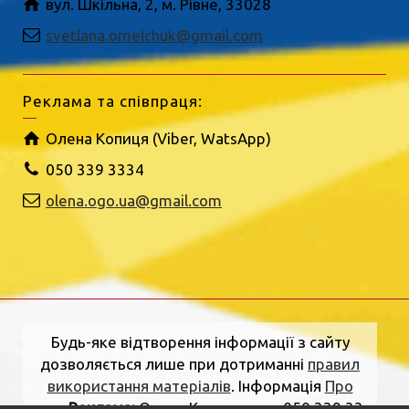
вул. Шкільна, 2, м. Рівне, 33028
svetlana.omelchuk@gmail.com
Реклама та співпраця:
Олена Копиця (Viber, WatsApp)
050 339 3334
olena.ogo.ua@gmail.com
Будь-яке відтворення інформації з сайту
дозволяється лише при дотриманні
правил
використання матеріалів
. Інформація
Про
нас
.
Реклама:
Олена Копиця, тел. 050 339 33