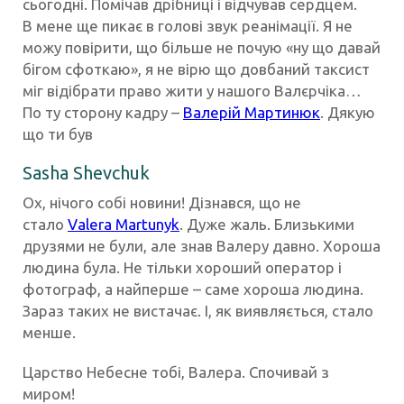
сьогодні. Помічав дрібниці і відчував сердцем.
В мене ще пикає в голові звук реанімації. Я не
можу повірити, що більше не почую «ну що давай
бігом сфоткаю», я не вірю що довбаний таксист
міг відібрати право жити у нашого Валєрчіка…
По ту сторону кадру –
Валерій Мартинюк
. Дякую
що ти був
Sasha Shevchuk
Ох, нічого собі новини! Дізнався, що не
стало
Valera Martunyk
. Дуже жаль. Близькими
друзями не були, але знав Валеру давно. Хороша
людина була. Не тільки хороший оператор і
фотограф, а найперше – саме хороша людина.
Зараз таких не вистачає. І, як виявляється, стало
менше.
Царство Небесне тобі, Валера. Спочивай з
миром!