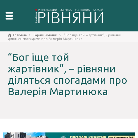
Головна
Гарячі новини
"Бог іще той жартівник", - рівняни
діляться спогадами про Валерія Мартинюка
“Бог іще той
жартівник”, – рівняни
діляться спогадами про
Валерія Мартинюка