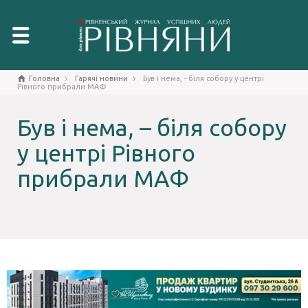
Головна
Гарячі новини
Був і нема, - біля собору у центрі
Рівного прибрали МАФ
Був і нема, – біля собору
у центрі Рівного
прибрали МАФ