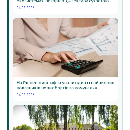
екосистемах: вигоріло 3,4 гектара сухостою
04.08.2026
На Рівненщині зафіксували один із найнижчих
показників нових боргів за комуналку
04.08.2026