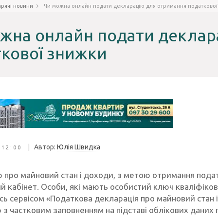
арячі новини
Чи можна онлайн подати декларацію для отримання податково
жна онлайн подати деклар
кової знижки
|
Автор:
Юлія Швидка
 12:00
 про майновий стан і доходи, з метою отримання пода
й кабінет. Особи, які мають особистий ключ кваліфіко
сь сервісом «Податкова декларація про майновий стан 
 з частковим заповненням на підставі облікових даних