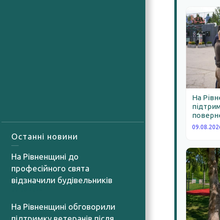
На Рів
підтрим
поверне
09.08.202
Останні новини
На Рівненщині до
професійного свята
відзначили будівельників
09.08.2026
На Рівненщині обговорили
підтримку ветеранів після