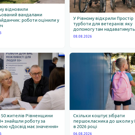
му відновили
ьований вандалами
У Рівному відкрили Простір
йданчик: роботи оцінили у
турботи для ветеранів: яку
яч
допомогу там надаватимут
6
08.08.2026
150 жителів Рівненщини
Скільки коштує зібрати
0+ знайшли роботу за
першокласника до школи у 
ою «Досвід має значення»
в 2026 році
6
06.08.2026