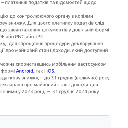
 – платників податків та відомостей щодо
ацію до контролюючого органу з копіями
ву знижку. Для цього платнику податків слід
що завантаження документів у довільній формі
DF або РNG або JPG.
ижку, для спрощення процедури декларування
ї про майновий стан і доходи, який доступний
 можна скориставшись мобільним застосунком
атформі
Android
, так і
iOS
.
одаткову знижку, – до 31 грудня (включно) року,
декларації про майновий стан і доходи для
сеними у 2023 році, – 31 грудня 2024 року