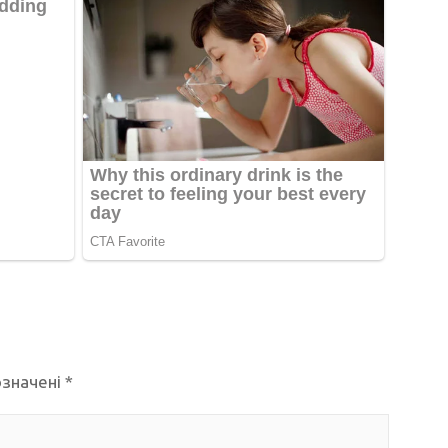
означені
*