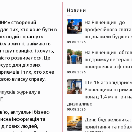
Новини
ЯНИ» створений
На Рівненщині до
для тих, хто хоче бути в
професійного свята
іх подій і прагнуть
відзначили будівел
09.08.2026
іху в житті, займають
тєву позицію, і хочуть,
На Рівненщині обго
істо розвивалося. Це
підтримку ветеранів
есурс для ділових
повернення з фрон
риємців і тих, хто хоче
09.08.2026
свою власну справу.
Ще 16 агропідприє
Рівненщини отрим
випусків журналу в
понад 1,4 млн грн н
DF
дизпаливо
09.08.2026
рв’ю, актуальні бізнес-
рисна інформація та
День будівельника:
 ділових людей,
привітання та поба