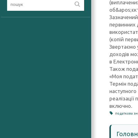
(виплачених
об&apos;єк
Зазначений
первинних 
використат
(копій пер
Звертаємо 
доходів мо
в Електронн
Також пода
«Моя подат
Термін пода
наступного 
реалізації 
включно.
податкова з
Головн