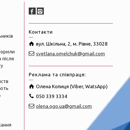
Контакти
ьників
вул. Шкільна, 2, м. Рівне, 33028
ворили
svetlana.omelchuk@gmail.com
 після
ту
Реклама та співпраця:
мств
Олена Копиця (Viber, WatsApp)
ають
а
050 339 3334
olena.ogo.ua@gmail.com
жання