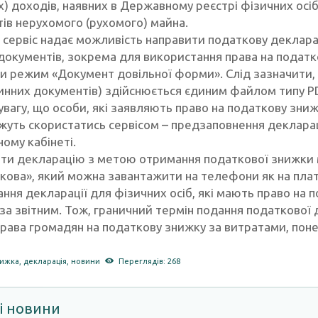
) доходів, наявних в Державному реєстрі фізичних осіб
тів нерухомого (рухомого) майна.
 сервіс надає можливість направити податкову деклар
документів, зокрема для використання права на податко
и режим «Документ довільної форми». Слід зазначити, 
винних документів) здійснюється єдиним файлом типу Р
увагу, що особи, які заявляють право на податкову зн
жуть скористатись сервісом – предзаповнення деклараці
ому кабінеті.
ти декларацію з метою отримання податкової знижки
кова», який можна завантажити на телефони як на пл
ння декларації для фізичних осіб, які мають право на п
за звітним. Тож, граничний термін подання податкової 
права громадян на податкову знижку за витратами, поне
нижка
,
декларація
,
новини
Переглядів: 268
і новини