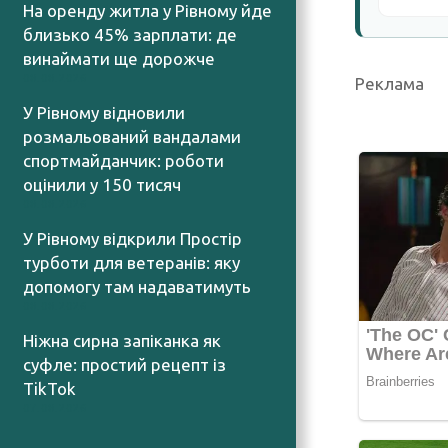
На оренду житла у Рівному йде
близько 45% зарплати: де
винаймати ще дорожче
08.08.2026
Реклама
У Рівному відновили
розмальований вандалами
спортмайданчик: роботи
оцінили у 150 тисяч
08.08.2026
У Рівному відкрили Простір
турботи для ветеранів: яку
допомогу там надаватимуть
08.08.2026
Ніжна сирна запіканка як
суфле: простий рецепт із
TikTok
07.08.2026