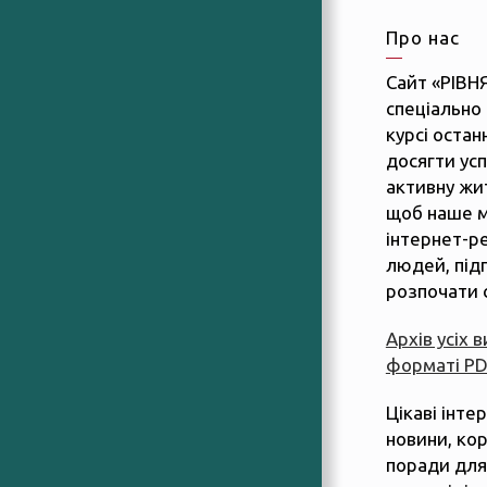
Про нас
Сайт «РІВН
спеціально 
курсі останн
досягти усп
активну жит
щоб наше м
інтернет-р
людей, підп
розпочати 
Архів усіх 
форматі P
Цікаві інте
новини, ко
поради для