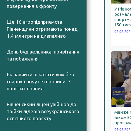
повернення з фронту
У Рівно
09.08.2026
розмал
спортма
Ще 16 агропідприємств
150 тис
Рівненщини отримають понад
08.08.202
1,4 млн грн на дизпаливо
09.08.2026
День будівельника: привітання
та побажання
09.08.2026
Як навчитися казати «ні» без
сварок і почуття провини: 7
простих правил
08.08.2026
Рівненський ліцей увійшов до
трійки лідерів всеукраїнського
Майже 
віком 5
освітнього проєкту
програм
08.08.2026
07.08.202