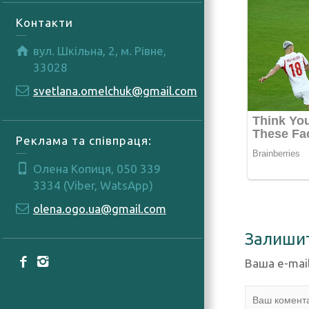
Контакти
вул. Шкільна, 2, м. Рівне,
33028
svetlana.omelchuk@gmail.com
Реклама та співпраця:
Олена Копиця, 050 339
3334 (Viber, WatsApp)
olena.ogo.ua@gmail.com
Залиши
Ваша e-mai