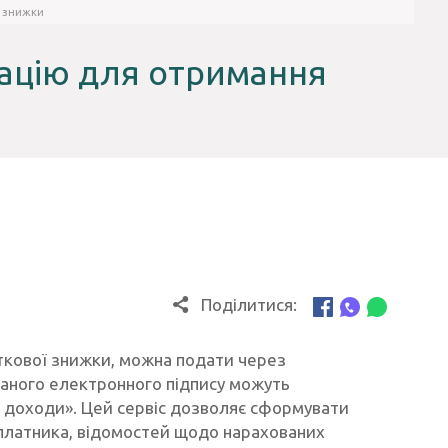
ї знижки
ацію для отримання
Поділитися:
ткової знижки, можна подати через
ваного електронного підпису можуть
і доходи». Цей сервіс дозволяє сформувати
 платника, відомостей щодо нарахованих