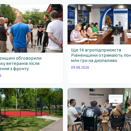
Ще 16 агропідприємств
Рівненщини отримають пон
ненщині обговорили
млн грн на дизпаливо
ку ветеранів після
09.08.2026
ння з фронту
6