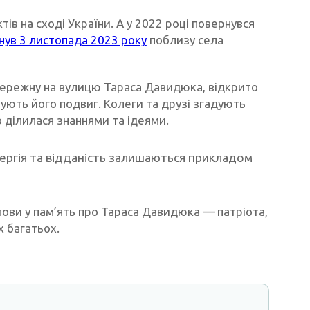
ів на сході України. А у 2022 році повернувся
нув 3 листопада 2023 року
поблизу села
ережну на вулицю Тараса Давидюка, відкрито
ують його подвиг. Колеги та друзі згадують
о ділилася знаннями та ідеями.
нергія та відданість залишаються прикладом
олови у пам’ять про Тараса Давидюка — патріота,
х багатьох.