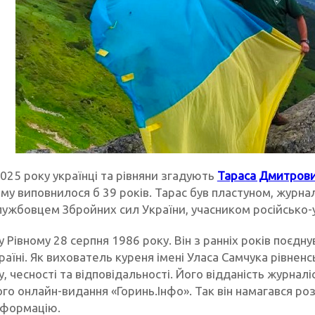
025 року українці та рівняни згадують
Тараса Дмитров
му виповнилося б 39 років. Тарас був пластуном, журна
лужбовцем Збройних сил України, учасником російсько-у
 Рівному 28 серпня 1986 року. Він з ранніх років поєдн
аїні. Як вихователь куреня імені Уласа Самчука рівненс
, чесності та відповідальності. Його відданість журнал
ого онлайн-видання «Горинь.Інфо». Так він намагався р
нформацію.