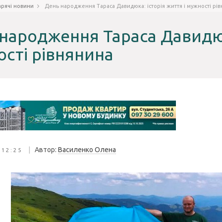
арячі новини
День народження Тараса Давидюка: історія життя і мужності рі
народження Тараса Давидюка
сті рівнянина
|
Автор:
Василенко Олена
 12:25