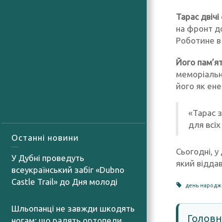
Тарас двічі
на фронт д
Роботине в 
Його пам’ять
меморіальн
його як ене
«Тарас 
для всіх
Останні новини
Сьогодні, у
У Дубні проведуть
який віддав
всеукраїнський забіг «Dubno
Castle Trail» до Дня молоді
день народж
05.08.2026
Шльопанці не завжди шкодять
Головн
ногам: що радять ортопеди