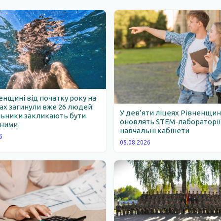
енщині від початку року на
х загинули вже 26 людей:
У дев’яти ліцеях Рівненщи
льники закликають бути
оновлять STEM-лабораторії
ними
навчальні кабінети
6
05.08.2026