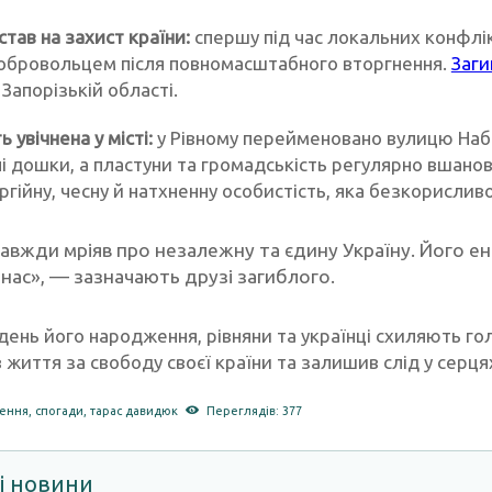
 став на захист країни:
спершу під час локальних конфлікт
обровольцем після повномасштабного вторгнення.
Заги
Запорізькій області.
 увічнена у місті:
у Рівному перейменовано вулицю Наб
і дошки, а пластуни та громадськість регулярно вшанов
ргійну, чесну й натхненну особистість, яка безкорислив
завжди мріяв про незалежну та єдину Україну. Його е
 нас», — зазначають друзі загиблого.
 день його народження, рівняни та українці схиляють г
 життя за свободу своєї країни та залишив слід у серця
ення
,
спогади
,
тарас давидюк
Переглядів: 377
і новини