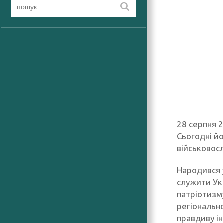
28 серпня 2
Сьогодні йо
військовос
Народився у
служити Укр
патріотизму
регіональн
правдиву і