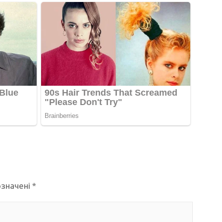
означені
*