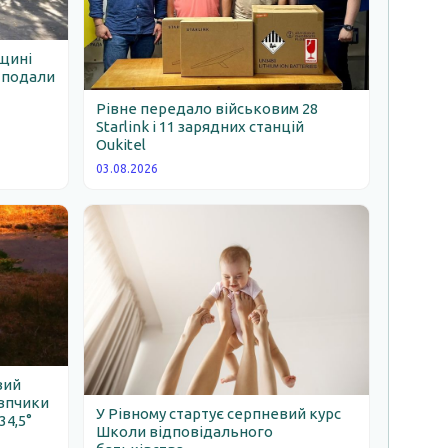
нщині
е подали
Рівне передало військовим 28
Starlink і 11 зарядних станцій
Oukitel
03.08.2026
вий
овпчики
У Рівному стартує серпневий курс
34,5°
Школи відповідального