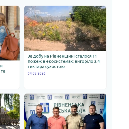
За добу на Рівненщині сталося 11
пожеж в екосистемах: вигоріло 3,4
ни
гектара сухостою
 та
04.08.2026