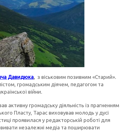
ича Давидюка
,
з віськовим позивним «Старий».
лістом, громадським діячем, педагогом та
країнської війни.
ував активну громадську діяльність із прагненням
ького Пласту, Тарас виховував молодь у дусі
істиці проявилася у редакторській роботі для
озвивати незалежні медіа та поширювати