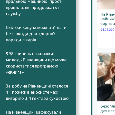
пральною машиною: прості
правила, які продовжать її
службу
На Рівн
найнижч
04.08.2026
боргів 
Скільки кавуна можна з’їдати
04.08.202
без шкоди для здоров’я:
поради лікарів
04.08.2026
998 гривень на книжки:
молодь Рівненщини ще може
скористатися програмою
«єКнига»
04.08.2026
За добу на Рівненщині сталося
11 пожеж в екосистемах:
вигоріло 3,4 гектара сухостою
04.08.2026
Безопла
для вет
На Рівненщині зафіксували