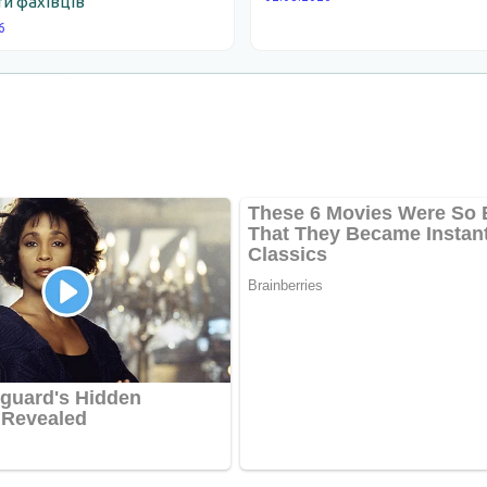
и фахівців
6