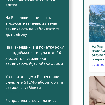
влітку
05.08.2026
На Рівненщині тривають
військові навчання: жителів
закликають не наближатися
до полігону
05.08.2026
На Рівн
На Рівненщині від початку року
водойма
на водоймах загинули вже 26
рятува
людей: рятувальники
обереж
закликають бути обережними
05.08.202
05.08.2026
У дев’яти ліцеях Рівненщини
оновлять STEM-лабораторії та
навчальні кабінети
05.08.2026
Як правильно доглядати за