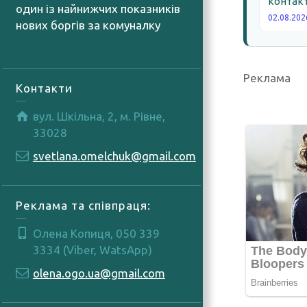
контакт
один із найнижчих показників
02.08.202
нових боргів за комуналку
04.08.2026
Реклама
Контакти
вул. Шкільна, 2, м. Рівне,
33028
svetlana.omelchuk@gmail.com
Реклама та співпраця:
Олена Копиця, 050 339
3334 (Viber, WatsApp)
olena.ogo.ua@gmail.com