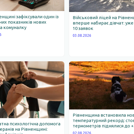
енщині зафіксували один із
Військовий ліцей на Рівне
их показників нових
вперше набирає дівчат: уж
за комуналку
10 заявок
6
03.08.2026
Рівненщина встановила но
температурний рекорд: ст
тна психологічна допомога
термометрів піднялися до +
еранів на Рівненщині:
02.08.2026