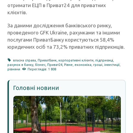
отримати ЕЦП в Приват24 для приватних
клієнтів.
За даними дослідження банківського ринку,
проведеного GFK Ukraine, рахунками та іншими
послугами ПриватБанку користуються 58,4%
юридичних осіб та 73,2% приватних підприємців.
власна справа
,
ПриватБанк
,
корпоративні клієнти
,
підприємці
,
рахунок в банку
,
бізнес
,
Приват24
,
Рівне
,
економіка
,
гроші
,
інвестиції
,
рівняни
Переглядів: 1 808
Головні новини