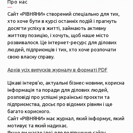
Про нас
Сайт «РІВНЯНИ» створений спеціально для тих,
хто хоче бути в курсі останніх подій і прагнуть
досягти успіху в житті, займають активну
життєву позицію, і хочуть, щоб наше місто
розвивалося. Це інтернет-ресурс для ділових
людей, підприємців і тих, хто хоче розпочати
свою власну справу.
Архів усіх випусків журналу в форматі PDF
Цікаві інтерв’ю, актуальні бізнес-новини, корисна
інформація та поради для ділових людей,
розповіді про успішні українські проєкти та
підприємства, досьє про відомих рівнян і ще
багато корисного.
Сайт «РІВНЯНИ» має журнал, який інформує, який
мотивує та який надихає.
Якщо ви маєте ідеї для поліпшення сайту,