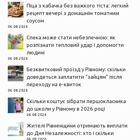
Піца з кабачка без важкого тіста: легкий
рецепт вечері з домашнім томатним
соусом
06.08.2026
Спека може стати небезпечною: як
розпізнати тепловий удар і допомогти
людині
06.08.2026
Безквитковий проїзд у Рівному: скільки
доведеться заплатити “зайцям” після
переходу на е-квиток
06.08.2026
Скільки коштує зібрати першокласника
до школи у Рівному в 2026 році
06.08.2026
Жителі Рівненщини отримають виплати
до Дня Незалежності: хто і скільки
06.08.2026