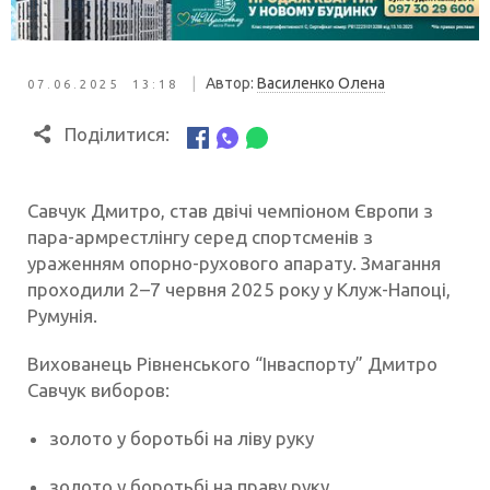
|
Автор:
Василенко Олена
07.06.2025 13:18
Поділитися:
Савчук Дмитро, став двічі чемпіоном Європи з
пара-армрестлінгу серед спортсменів з
ураженням опорно-рухового апарату. Змагання
проходили 2–7 червня 2025 року у Клуж-Напоці,
Румунія.
Вихованець Рівненського “Інваспорту” Дмитро
Савчук виборов:
золото у боротьбі на ліву руку
золото у боротьбі на праву руку