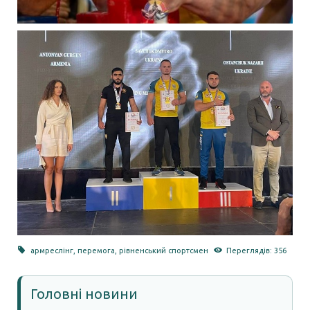
армреслінг
,
перемога
,
рівненський спортсмен
Переглядів: 356
Головні новини