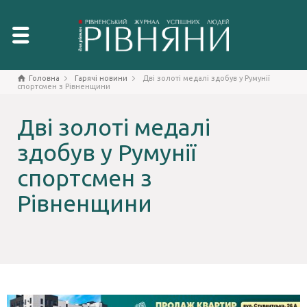
Головна
Гарячі новини
Дві золоті медалі здобув у Румунії
спортсмен з Рівненщини
Дві золоті медалі
здобув у Румунії
спортсмен з
Рівненщини