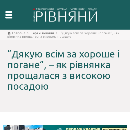
Головна
Гарячі новини
"Дякую всім за хороше і погане", - як
рівнянка прощалася з високою посадою
“Дякую всім за хороше і
погане”, – як рівнянка
прощалася з високою
посадою