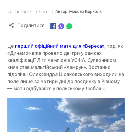
|
Автор:
Микола Ворхола
02.08.2025 17:01
Поділитися:
Це
перший офіційний матч для «Вереса»
, тоді як
«Динамо» вже провело дві гри у рамках
кваліфікації Ліги чемпіонів УЄФА. Суперником
киян став мальтійський «Хамрун». Востаннє
підопічні Олександра Шовковського виходили на
поле лише за чотири дні до поєдинку в Рівному
— матч відбувався у польському Любліні.