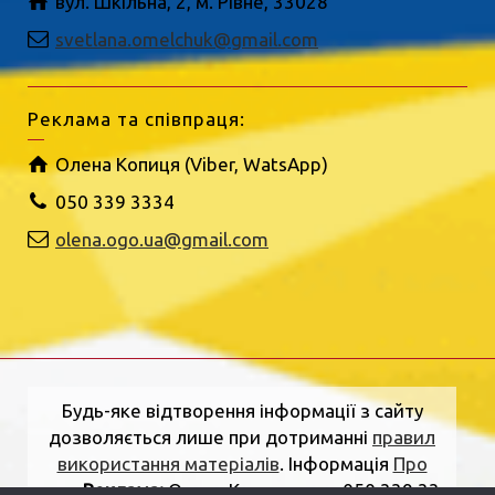
вул. Шкільна, 2, м. Рівне, 33028
svetlana.omelchuk@gmail.com
Реклама та співпраця:
Олена Копиця (Viber, WatsApp)
050 339 3334
olena.ogo.ua@gmail.com
Будь-яке відтворення інформації з сайту
дозволяється лише при дотриманні
правил
використання матеріалів
. Інформація
Про
нас
.
Реклама:
Олена Копиця, тел. 050 339 33