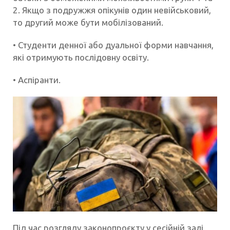
2. Якщо з подружжя опікунів один невійськовий,
то другий може бути мобілізований.
• Студенти денної або дуальної форми навчання,
які отримують послідовну освіту.
• Аспіранти.
Під час розгляду законопроєкту у сесійній залі,