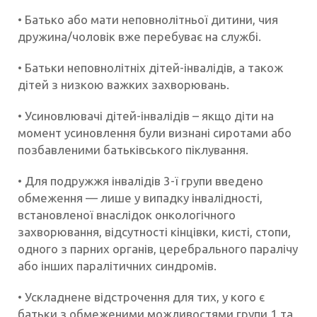
• Батько або мати неповнолітньої дитини, чия
дружина/чоловік вже перебуває на службі.
• Батьки неповнолітніх дітей-інвалідів, а також
дітей з низкою важких захворювань.
• Усиновлювачі дітей-інвалідів – якщо діти на
момент усиновлення були визнані сиротами або
позбавленими батьківського піклування.
• Для подружжя інвалідів 3-ї групи введено
обмеження — лише у випадку інвалідності,
встановленої внаслідок онкологічного
захворювання, відсутності кінцівки, кисті, стопи,
одного з парних органів, церебрального паралічу
або інших паралітичних синдромів.
• Ускладнене відстрочення для тих, у кого є
батьки з обмеженими можливостями групи 1 та