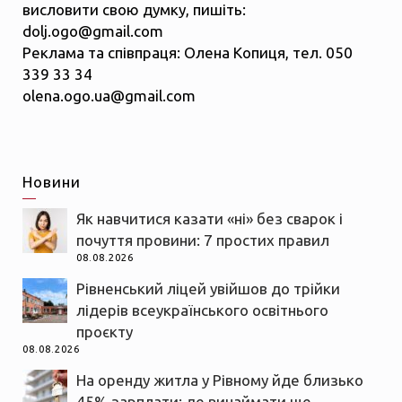
висловити свою думку, пишіть:
dolj.ogo@gmail.com
Реклама та співпраця: Олена Копиця, тел. 050
339 33 34
olena.ogo.ua@gmail.com
Новини
Як навчитися казати «ні» без сварок і
почуття провини: 7 простих правил
08.08.2026
Рівненський ліцей увійшов до трійки
лідерів всеукраїнського освітнього
проєкту
08.08.2026
На оренду житла у Рівному йде близько
45% зарплати: де винаймати ще