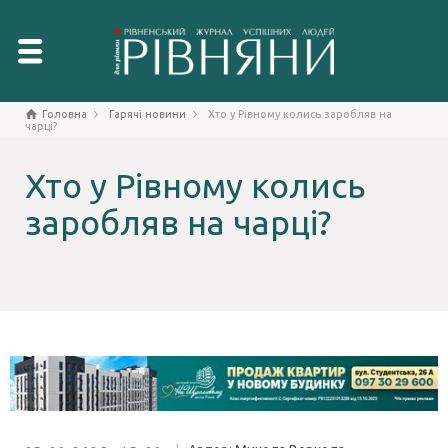
Головна
Гарячі новини
Хто у Рівному колись заробляв на
чарці?
Хто у Рівному колись
заробляв на чарці?