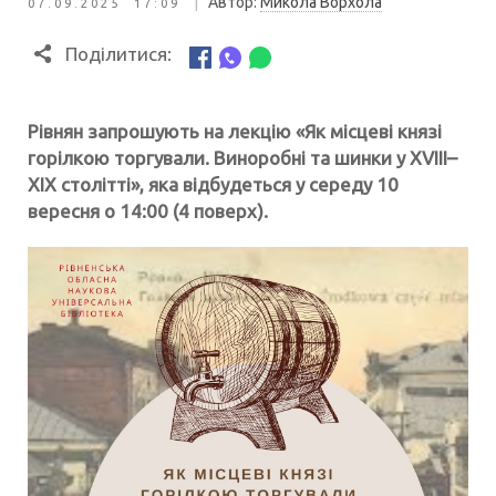
|
Автор:
Микола Ворхола
07.09.2025 17:09
Поділитися:
Рівнян запрошують на лекцію «Як місцеві князі
горілкою торгували. Виноробні та шинки у XVIII–
XIX столітті», яка відбудеться у середу 10
вересня о 14:00 (4 поверх).