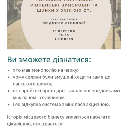
Ви зможете дізнатися:
хто мав монополію на чарку;
чому селяни були змушені ходити саме до
панського шинку;
як єврейські орендарі ставали посередниками
між паном і селянином;
і як відкупна система змінилася акцизною.
Історія місцевого бізнесу виявиться набагато
цікавішою, ніж здається!