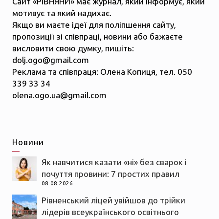
Сайт «РІВНЯНИ» має журнал, який інформує, який
мотивує та який надихає.
Якщо ви маєте ідеї для поліпшення сайту,
пропозиції зі співпраці, новини або бажаєте
висловити свою думку, пишіть:
dolj.ogo@gmail.com
Реклама та співпраця: Олена Копиця, тел. 050
339 33 34
olena.ogo.ua@gmail.com
Новини
Як навчитися казати «ні» без сварок і
почуття провини: 7 простих правил
08.08.2026
Рівненський ліцей увійшов до трійки
лідерів всеукраїнського освітнього