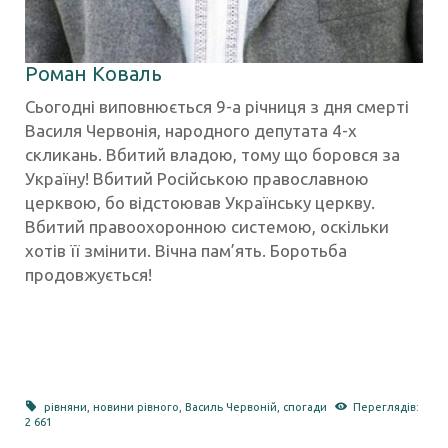
Роман Коваль
Сьогодні виповнюється 9-а річниця з дня смерті
Василя Червонія, народного депутата 4-х
скликань. Вбитий владою, тому що боровся за
Україну! Вбитий Російською православною
церквою, бо відстоював Українську церкву.
Вбитий правоохоронною системою, оскільки
хотів її змінити. Вічна пам’ять. Боротьба
продовжується!
рівняни
,
новини рівного
,
Василь Червоній
,
спогади
Переглядів:
2 661