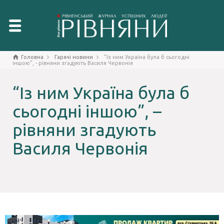
Головна
Гарячі новини
"Із ним Україна була б сьогодні
іншою", - рівняни згадують Василя Червонія
“Із ним Україна була б
сьогодні іншою”, –
рівняни згадують
Василя Червонія