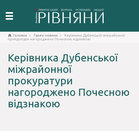
Головна
Гарячі новини
Керівника Дубенської міжрайонної
прокуратури нагороджено Почесною відзнакою
Керівника Дубенської
міжрайонної
прокуратури
нагороджено Почесною
відзнакою