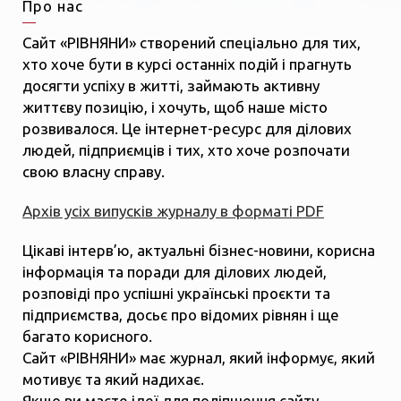
Про нас
Сайт «РІВНЯНИ» створений спеціально для тих,
хто хоче бути в курсі останніх подій і прагнуть
досягти успіху в житті, займають активну
життєву позицію, і хочуть, щоб наше місто
розвивалося. Це інтернет-ресурс для ділових
людей, підприємців і тих, хто хоче розпочати
свою власну справу.
Архів усіх випусків журналу в форматі PDF
Цікаві інтерв’ю, актуальні бізнес-новини, корисна
інформація та поради для ділових людей,
розповіді про успішні українські проєкти та
підприємства, досьє про відомих рівнян і ще
багато корисного.
Сайт «РІВНЯНИ» має журнал, який інформує, який
мотивує та який надихає.
Якщо ви маєте ідеї для поліпшення сайту,