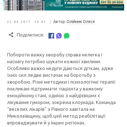
|
Автор:
Олійник Олеся
22.09.2017 14:47
Поділитися:
Побороти важку хворобу справа нелегка і
наснагу потрібно шукати кожної хвилини.
Особливо важко недуги даються діткам, адже
їхніх сил ледве вистачає на боротьбу з
хворобою. Різні методики і психологічні терапії
покликані підтримати пацієнта у важкому
емоційному стані, однією з найдієвіших є
лікування гумором, зокрема клоунада. Команда
“веселих лікарів” з Рівного завітала на
Миколаївщину, щоб цей метод реабілітації
впроваджувати й у інших регіонах.