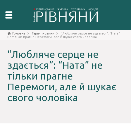
Головна
Гарячі новини
"Любляче серце не здається": "Ната"
не тільки прагне Перемоги, але й шукає свого чоловіка
“Любляче серце не
здається”: “Ната” не
тільки прагне
Перемоги, але й шукає
свого чоловіка