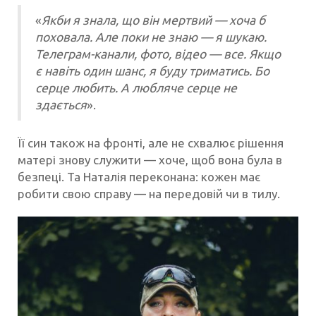
«
Якби я знала, що він мертвий — хоча б
поховала. Але поки не знаю — я шукаю.
Телеграм-канали, фото, відео — все. Якщо
є навіть один шанс, я буду триматись. Бо
серце любить. А любляче серце не
здається
».
Її син також на фронті, але не схвалює рішення
матері знову служити — хоче, щоб вона була в
безпеці. Та Наталія переконана: кожен має
робити свою справу — на передовій чи в тилу.