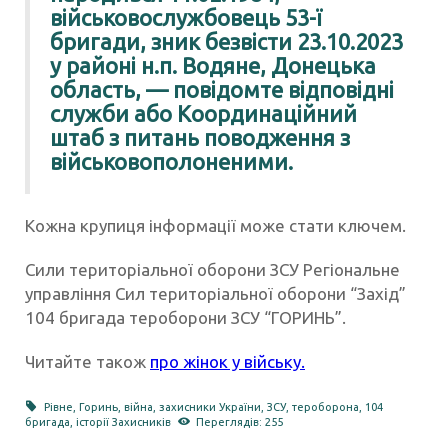
військовослужбовець 53-ї
бригади, зник безвісти 23.10.2023
у районі н.п. Водяне, Донецька
область, — повідомте відповідні
служби або Координаційний
штаб з питань поводження з
військовополоненими.
Кожна крупиця інформації може стати ключем.
Сили територіальної оборони ЗСУ Регіональне
управління Сил територіальної оборони “Захід”
104 бригада тероборони ЗСУ “ГОРИНЬ”.
Читайте також
про жінок у війську.
Рівне
,
Горинь
,
війна
,
захисники України
,
ЗСУ
,
тероборона
,
104
бригада
,
історії Захисників
Переглядів: 255