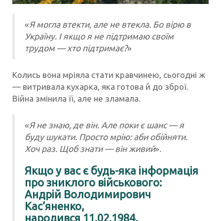
«
Я могла втекти, але не втекла. Бо вірю в
Україну. І якщо я не підтримаю своїм
трудом — хто підтримає?
»
Колись вона мріяла стати кравчинею, сьогодні ж
— витривала кухарка, яка готова й до зброї.
Війна змінила її, але не зламала.
«
Я не знаю, де він. Але поки є шанс — я
буду шукати. Просто мрію: аби обійняти.
Хоч раз. Щоб знати — він живий
».
Якщо у вас є будь-яка інформація
про зниклого військового:
Андрій Володимирович
Кас’яненко,
народився 11.02.1984,