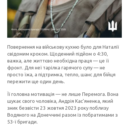
Повернення на військову кухню було для Наталії
свідомим кроком. Щоденний підйом о 4:30,
важка, але життєво необхідна праця — це її
фронт. Для неї тарілка гарячого супу — не
просто їжа, а підтримка, тепло, шанс для бійця
пережити ще один день.
Її головна мотивація — не лише Перемога. Вона
шукає свого чоловіка, Андрія Кас’яненка, який
зник безвісти 23 жовтня 2023 року поблизу
Водяного на Донеччині разом із побратимами з
53-ї бригади.