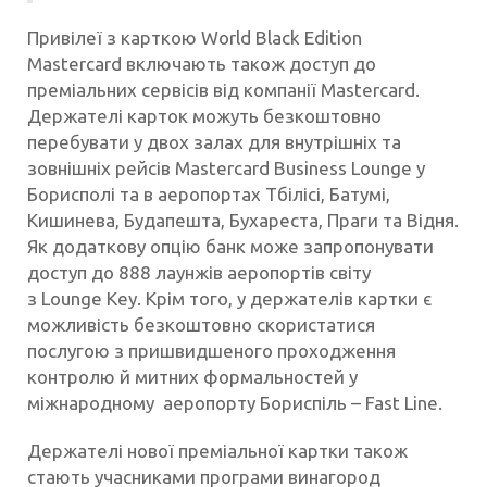
Привілеї з карткою World Black Edition
Mastercard включають також доступ до
преміальних сервісів від компанії Mastercard.
Держателі карток можуть безкоштовно
перебувати у двох залах для внутрішніх та
зовнішніх рейсів Mastercard Business Lounge у
Борисполі та в аеропортах Тбілісі, Батумі,
Кишинева, Будапешта, Бухареста, Праги та Відня.
Як додаткову опцію банк може запропонувати
доступ до 888 лаунжів аеропортів світу
з Lounge Key. Крім того, у держателів картки є
можливість безкоштовно скористатися
послугою з пришвидшеного проходження
контролю й митних формальностей у
міжнародному аеропорту Бориспіль – Fast Line.
Держателі нової преміальної картки також
стають учасниками програми винагород