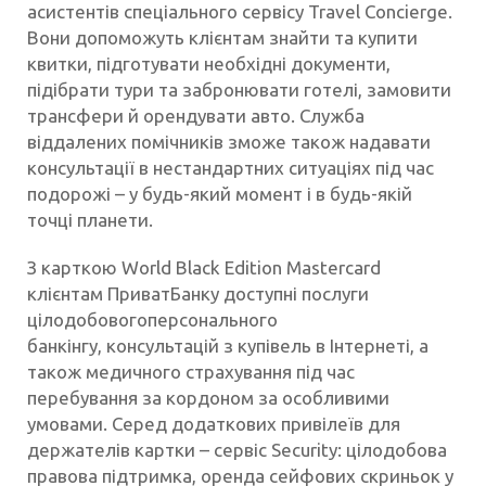
асистентів спеціального сервісу Travel Concierge.
Вони допоможуть клієнтам знайти та купити
квитки, підготувати необхідні документи,
підібрати тури та забронювати готелі, замовити
трансфери й орендувати авто. Служба
віддалених помічників зможе також надавати
консультації в нестандартних ситуаціях під час
подорожі – у будь-який момент і в будь-якій
точці планети.
З карткою World Black Edition Mastercard
клієнтам ПриватБанку доступні послуги
цілодобовогоперсонального
банкінгу, консультацій з купівель в Інтернеті, а
також медичного страхування під час
перебування за кордоном за особливими
умовами. Серед додаткових привілеїв для
держателів картки – сервіс Security: цілодобова
правова підтримка, оренда сейфових скриньок у