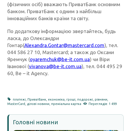
(фізичних осіб) вважають ПриватБанк основним
банком. ПриватБанк є одним з найбільш
інноваційних банків країни та світу.
По додаткову інформацією звертайтесь, будь
ласка, до Олександри
Гонтар(
Alexandra.Gontar@mastercard.
com
), тел.
044 586 27 10, Mastercard; а також до Оксани
Яремчук (
oyaremchuk@be-it.com.ua
) чи Віри
Іванової (
vivanova@be-it.com.ua
), тел. 044 495 29
60, Be – it Agency.
платежі
,
ПриватБанк
,
економіка
,
гроші
,
подорожі
,
рівняни
,
MasterCard
,
ділові новини
,
преміальна картка
Переглядів: 1 499
Головні новини