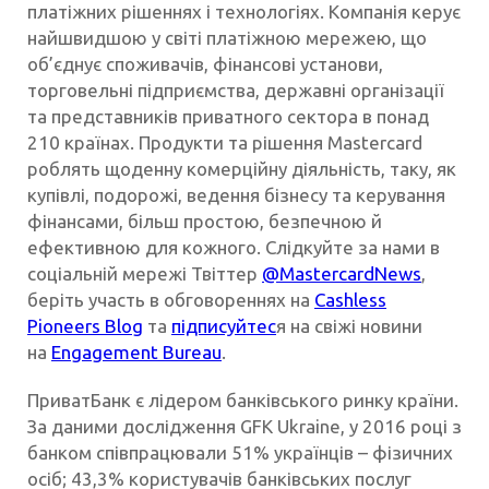
платіжних рішеннях і технологіях. Компанія керує
найшвидшою у світі платіжною мережею, що
об’єднує споживачів, фінансові установи,
торговельні підприємства, державні організації
та представників приватного сектора в понад
210 країнах. Продукти та рішення Mastercard
роблять щоденну комерційну діяльність, таку, як
купівлі, подорожі, ведення бізнесу та керування
фінансами, більш простою, безпечною й
ефективною для кожного. Слідкуйте за нами в
соціальній мережі Твіттер
@MastercardNews
,
беріть участь в обговореннях на
Cashless
Pioneers Blog
та
підписуйтес
я на свіжі новини
на
Engagement Bureau
.
ПриватБанк є лідером банківського ринку країни.
За даними дослідження GFK Ukraine, у 2016 році з
банком співпрацювали 51% українців – фізичних
осіб; 43,3% користувачів банківських послуг