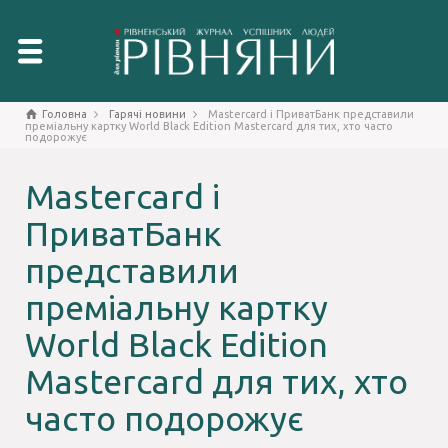
Головна
Гарячі новини
Mastercard і ПриватБанк представили
преміальну картку World Black Edition Mastercard для тих, хто часто
подорожує
Mastercard і
ПриватБанк
представили
преміальну картку
World Black Edition
Mastercard для тих, хто
часто подорожує