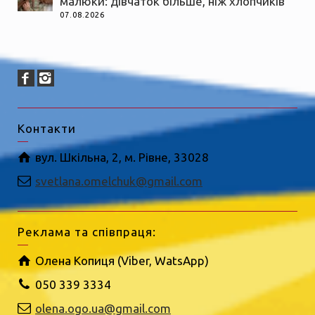
малюки: дівчаток більше, ніж хлопчиків
07.08.2026
Контакти
вул. Шкільна, 2, м. Рівне, 33028
svetlana.omelchuk@gmail.com
Реклама та співпраця:
Олена Копиця (Viber, WatsApp)
050 339 3334
olena.ogo.ua@gmail.com