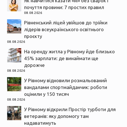
Як навчитися казати «ні» без сварок і
почуття провини: 7 простих правил
08.08.2026
Рівненський ліцей увійшов до трійки
лідерів всеукраїнського освітнього
проєкту
08.08.2026
На оренду житла у Рівному йде близько
45% зарплати: де винаймати ще
дорожче
08.08.2026
У Рівному відновили розмальований
вандалами спортмайданчик: роботи
оцінили у 150 тисяч
08.08.2026
У Рівному відкрили Простір турботи для
ветеранів: яку допомогу там
надаватимуть